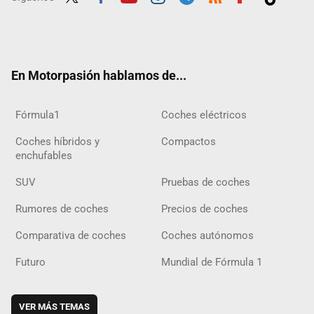
Twit
Fac
Yout
Inst
Tele
RSS
Flip
Tikt
ter
ebo
ube
agra
gra
boar
ok
ok
m
m
d
En Motorpasión hablamos de...
Fórmula1
Coches eléctricos
Coches híbridos y
Compactos
enchufables
SUV
Pruebas de coches
Rumores de coches
Precios de coches
Comparativa de coches
Coches autónomos
Futuro
Mundial de Fórmula 1
VER MÁS TEMAS