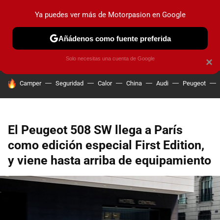
Ya puedes ver más de Motorpasion en Google
PRUEBAS
COCHES ELÉCTRICOS
OBSERVATORIO
F1
Añádenos como fuente preferida
Solo necesitas una cuenta de Google
×
HOY SE HABLA DE
Camper
Seguridad
Calor
China
Audi
Peugeot
El Peugeot 508 SW llega a París
como edición especial First Edition,
y viene hasta arriba de equipamiento