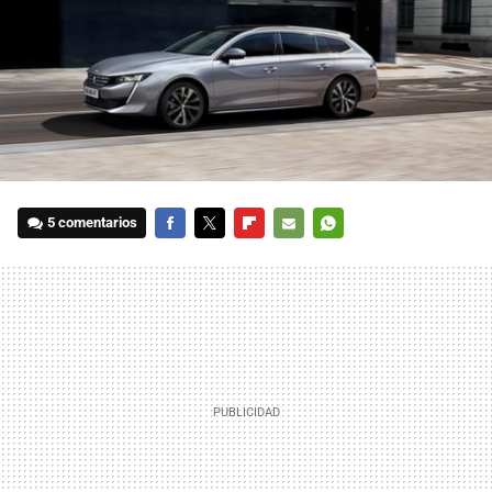
5 comentarios
FACEBOOK
TWITTER
FLIPBOARD
E-
WHATSAPP
MAIL