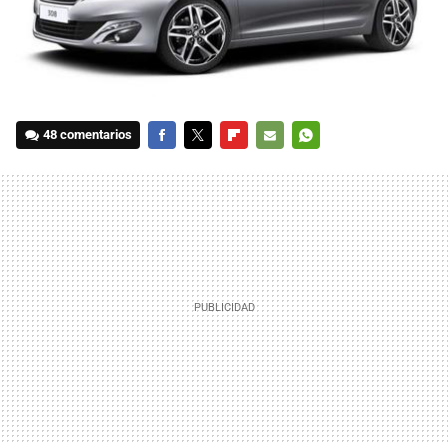
48 comentarios
FACEBOOK
TWITTER
FLIPBOARD
E-
WHATSAPP
MAIL