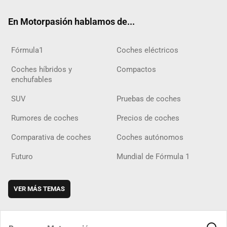
ok
m
m
d
En Motorpasión hablamos de...
Fórmula1
Coches eléctricos
Coches híbridos y
Compactos
enchufables
SUV
Pruebas de coches
Rumores de coches
Precios de coches
Comparativa de coches
Coches autónomos
Futuro
Mundial de Fórmula 1
VER MÁS TEMAS