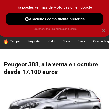
Ya puedes ver más de Motorpasion en Google
PRUEBAS
COCHES ELÉCTRICOS
OBSERVATORIO
F1
Añádenos como fuente preferida
Solo necesitas una cuenta de Google
×
HOY SE HABLA DE
Camper
Seguridad
Calor
China
Diésel
Google Ma
Peugeot 308, a la venta en octubre
desde 17.100 euros