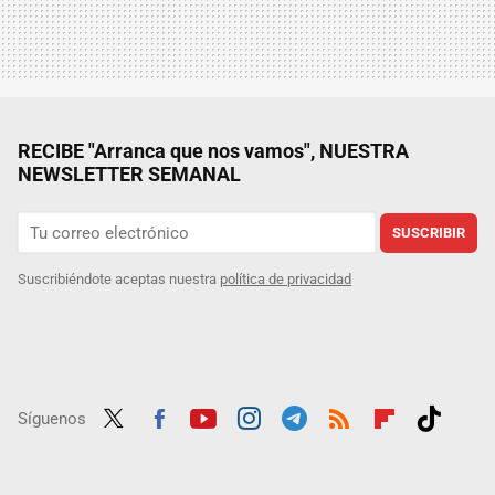
RECIBE "Arranca que nos vamos", NUESTRA
NEWSLETTER SEMANAL
SUSCRIBIR
Suscribiéndote aceptas nuestra
política de privacidad
Síguenos
Twit
Fac
Yout
Inst
Tele
RSS
Flip
Tikt
ter
ebo
ube
agra
gra
boar
ok