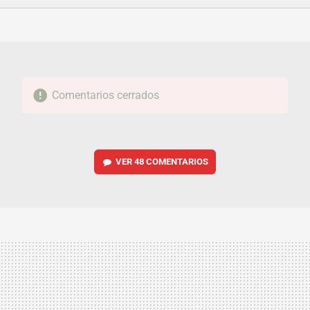
FACEBOOK
TWITTER
FLIPBOARD
E-
WHATSAPP
MAIL
Comentarios cerrados
VER
48 COMENTARIOS