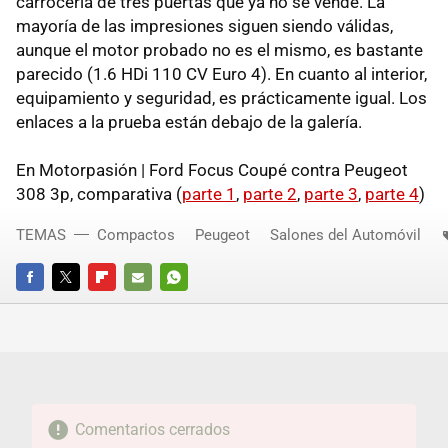
carrocería de tres puertas que ya no se vende. La
mayoría de las impresiones siguen siendo válidas,
aunque el motor probado no es el mismo, es bastante
parecido (1.6 HDi 110 CV Euro 4). En cuanto al interior,
equipamiento y seguridad, es prácticamente igual. Los
enlaces a la prueba están debajo de la galería.
En Motorpasión | Ford Focus Coupé contra Peugeot
308 3p, comparativa (
parte 1
,
parte 2
,
parte 3
,
parte 4
)
TEMAS
Compactos
Peugeot
Salones del Automóvil
FACEBOOK
TWITTER
FLIPBOARD
E-
WHATSAPP
MAIL
Comentarios cerrados