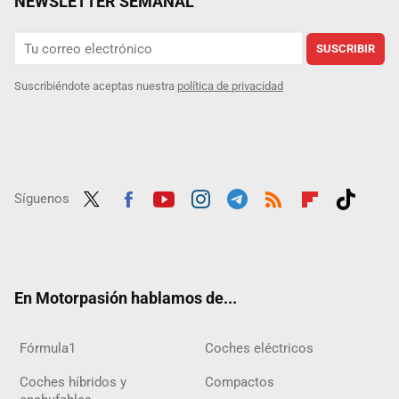
NEWSLETTER SEMANAL
SUSCRIBIR
Suscribiéndote aceptas nuestra
política de privacidad
Síguenos
Twit
Fac
Yout
Inst
Tele
RSS
Flip
Tikt
ter
ebo
ube
agra
gra
boar
ok
ok
m
m
d
En Motorpasión hablamos de...
Fórmula1
Coches eléctricos
Coches híbridos y
Compactos