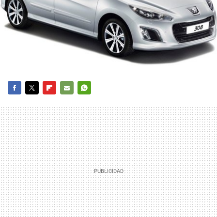
FACEBOOK
TWITTER
FLIPBOARD
E-
WHATSAPP
MAIL