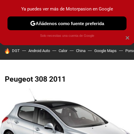
Ya puedes ver más de Motorpasion en Google
PRUEBAS
COCHES ELÉCTRICOS
OBSERVATORIO
F1
Añádenos como fuente preferida
Solo necesitas una cuenta de Google
×
HOY SE HABLA DE
DGT
Android Auto
Calor
China
Google Maps
Pors
Peugeot 308 2011