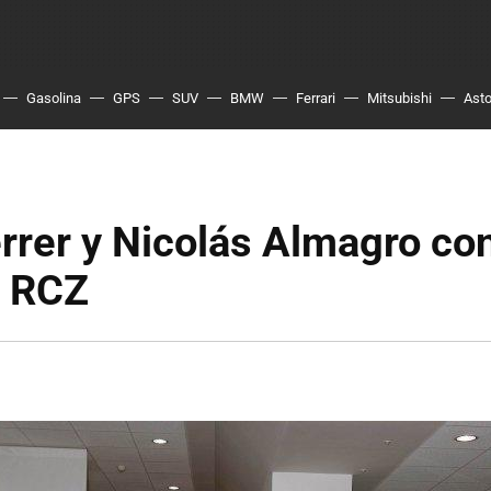
Gasolina
GPS
SUV
BMW
Ferrari
Mitsubishi
Asto
rrer y Nicolás Almagro co
 RCZ