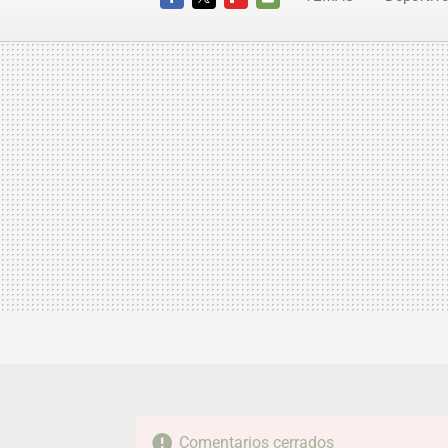
FACEBOOK
TWITTER
FLIPBOARD
E-
MAIL
Comentarios cerrados