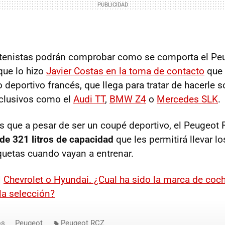
tenistas podrán comprobar como se comporta el P
 que lo hizo
Javier Costas en la toma de contacto
que 
 deportivo francés, que llega para tratar de hacerle 
clusivos como el
Audi TT
,
BMW
Z4
o
Mercedes SLK
.
 es que a pesar de ser un coupé deportivo, el Peugeot
de 321 litros de capacidad
que les permitirá llevar l
quetas cuando vayan a entrenar.
|
Chevrolet o Hyundai. ¿Cual ha sido la marca de co
la selección?
os
Peugeot
Peugeot RCZ