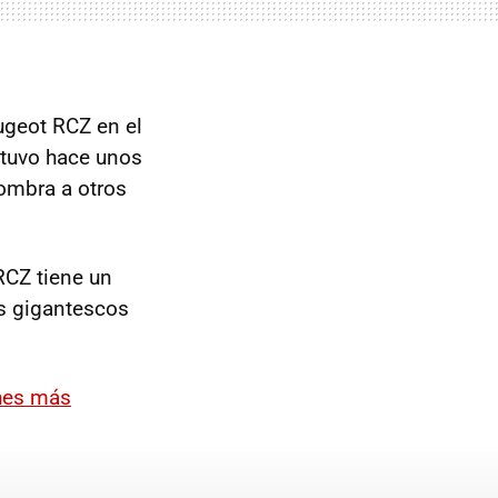
eugeot
RCZ
en el
tuvo hace unos
sombra a otros
RCZ
tiene un
os gigantescos
ches más