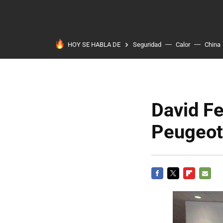
HOY SE HABLA DE
Seguridad
Calor
China
David Fe
Peugeot
FACEBOOK
TWITTER
FLIPBOARD
E-
MAIL