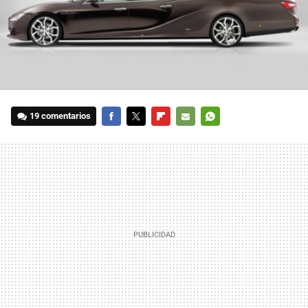
19 comentarios
FACEBOOK
TWITTER
FLIPBOARD
E-
WHATSAPP
MAIL