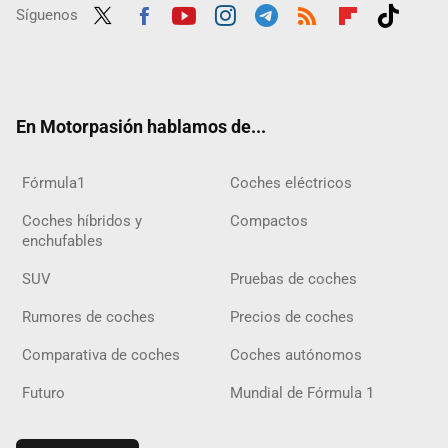
Síguenos
Twit
Fac
Yout
Inst
Tele
RSS
Flip
Tikt
ter
ebo
ube
agra
gra
boar
ok
ok
m
m
d
En Motorpasión hablamos de...
Fórmula1
Coches eléctricos
Coches híbridos y
Compactos
enchufables
SUV
Pruebas de coches
Rumores de coches
Precios de coches
Comparativa de coches
Coches autónomos
Futuro
Mundial de Fórmula 1