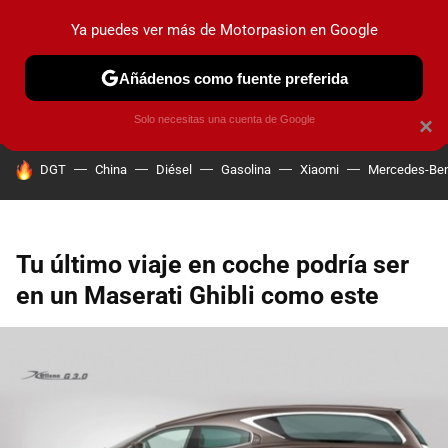
Ya puedes ver más de Motorpasion en Google
PRUEBAS
COCHES ELÉCTRICOS
OBSERVATORIO
F1
Añádenos como fuente preferida
Solo necesitas una cuenta de Google
×
HOY SE HABLA DE
DGT
China
Diésel
Gasolina
Xiaomi
Mercedes-Be
Tu último viaje en coche podría ser
en un Maserati Ghibli como este