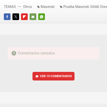
TEMAS
Otros
Maserati
Prueba Maserati Ghibli Die
FACEBOOK
TWITTER
FLIPBOARD
E-
WHATSAPP
MAIL
Comentarios cerrados
VER
19 COMENTARIOS