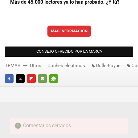
Más de 45.000 lectores ya lo han probado. ¿Y tú?
MÁS INFORMACIÓN
CONSEJO OFRECIDO POR LA MARCA
TEMAS
Otros
Coches eléctricos
Rolls-Royce
Co
FACEBOOK
TWITTER
FLIPBOARD
E-
WHATSAPP
MAIL
Comentarios cerrados