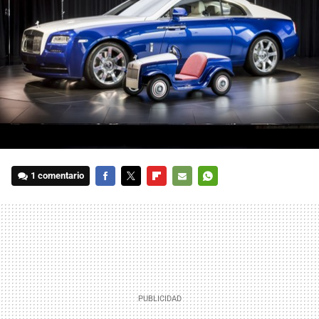
1 comentario
FACEBOOK
TWITTER
FLIPBOARD
E-
WHATSAPP
MAIL