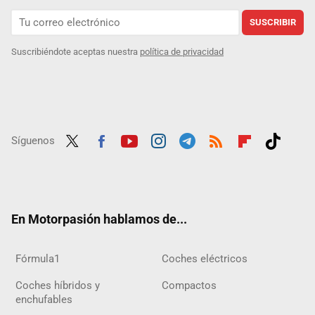
SUSCRIBIR
Suscribiéndote aceptas nuestra
política de privacidad
Síguenos
Twit
Fac
Yout
Inst
Tele
RSS
Flip
Tikt
ter
ebo
ube
agra
gra
boar
ok
ok
m
m
d
En Motorpasión hablamos de...
Fórmula1
Coches eléctricos
Coches híbridos y
Compactos
enchufables