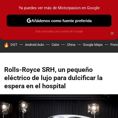
Ya puedes ver más de Motorpasion en Google
PRUEBAS
COCHES ELÉCTRICOS
OBSERVATORIO
F1
Añádenos como fuente preferida
Solo necesitas una cuenta de Google
×
HOY SE HABLA DE
DGT
Android Auto
Calor
China
Google Maps
Pors
Rolls-Royce SRH, un pequeño
eléctrico de lujo para dulcificar la
espera en el hospital