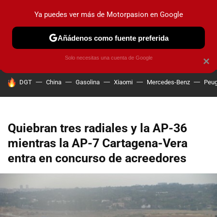
Ya puedes ver más de Motorpasion en Google
PRUEBAS
COCHES ELÉCTRICOS
OBSERVATORIO
F1
Añádenos como fuente preferida
Solo necesitas una cuenta de Google
×
HOY SE HABLA DE
DGT
China
Gasolina
Xiaomi
Mercedes-Benz
Peug
Quiebran tres radiales y la AP-36
mientras la AP-7 Cartagena-Vera
entra en concurso de acreedores