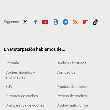
Síguenos
Twit
Fac
Yout
Inst
Tele
RSS
Flip
Tikt
ter
ebo
ube
agra
gra
boar
ok
ok
m
m
d
En Motorpasión hablamos de...
Fórmula1
Coches eléctricos
Coches híbridos y
Compactos
enchufables
SUV
Pruebas de coches
Rumores de coches
Precios de coches
Comparativa de coches
Coches autónomos