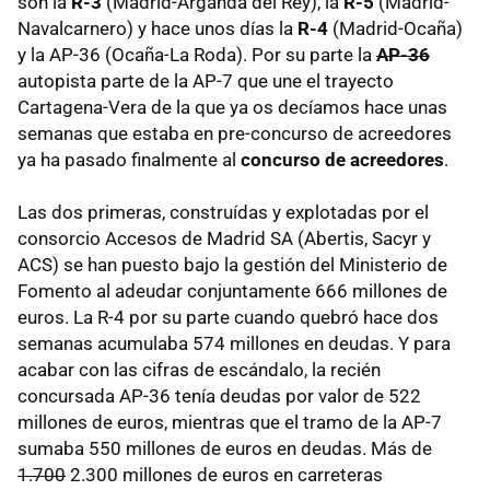
son la
R-3
(Madrid-Arganda del Rey), la
R-5
(Madrid-
Navalcarnero) y hace unos días la
R-4
(Madrid-Ocaña)
y la AP-36 (Ocaña-La Roda). Por su parte la
AP-36
autopista parte de la AP-7 que une el trayecto
Cartagena-Vera de la que ya os decíamos hace unas
semanas que estaba en pre-concurso de acreedores
ya ha pasado finalmente al
concurso de acreedores
.
Las dos primeras, construídas y explotadas por el
consorcio Accesos de Madrid SA (Abertis, Sacyr y
ACS
) se han puesto bajo la gestión del Ministerio de
Fomento al adeudar conjuntamente 666 millones de
euros. La R-4 por su parte cuando quebró hace dos
semanas acumulaba 574 millones en deudas. Y para
acabar con las cifras de escándalo, la recién
concursada AP-36 tenía deudas por valor de 522
millones de euros, mientras que el tramo de la AP-7
sumaba 550 millones de euros en deudas. Más de
1.700
2.300 millones de euros en carreteras