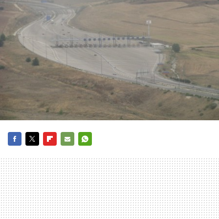
FACEBOOK
TWITTER
FLIPBOARD
E-
WHATSAPP
MAIL