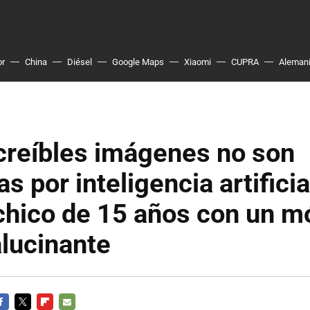
or
China
Diésel
Google Maps
Xiaomi
CUPRA
Aleman
creíbles imágenes no son
s por inteligencia artificia
chico de 15 años con un mó
alucinante