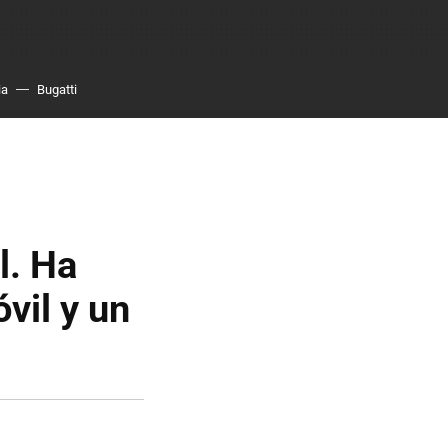
ia
Bugatti
l. Ha
vil y un