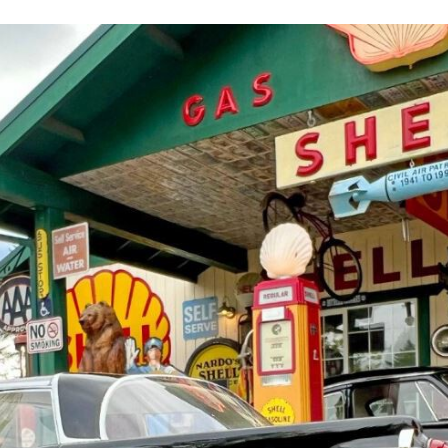
ACEBOOK
TWITTER
FLIPBOARD
E-
MAIL