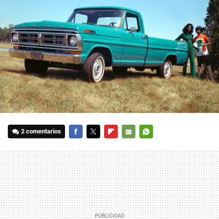
2 comentarios
FACEBOOK
TWITTER
FLIPBOARD
E-
WHATSAPP
MAIL