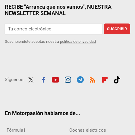
RECIBE "Arranca que nos vamos", NUESTRA
NEWSLETTER SEMANAL
SUSCRIBIR
Suscribiéndote aceptas nuestra
política de privacidad
Síguenos
Twit
Fac
Yout
Inst
Tele
RSS
Flip
Tikt
ter
ebo
ube
agra
gra
boar
ok
ok
m
m
d
En Motorpasión hablamos de...
Fórmula1
Coches eléctricos