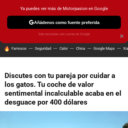
Ya puedes ver más de Motorpasion en Google
PRUEBAS
COCHES ELÉCTRICOS
OBSERVATORIO
F1
Añádenos como fuente preferida
Solo necesitas una cuenta de Google
×
HOY SE HABLA DE
Famosos
Seguridad
Calor
China
Google Maps
Xi
Discutes con tu pareja por cuidar a
los gatos. Tu coche de valor
sentimental incalculable acaba en el
desguace por 400 dólares