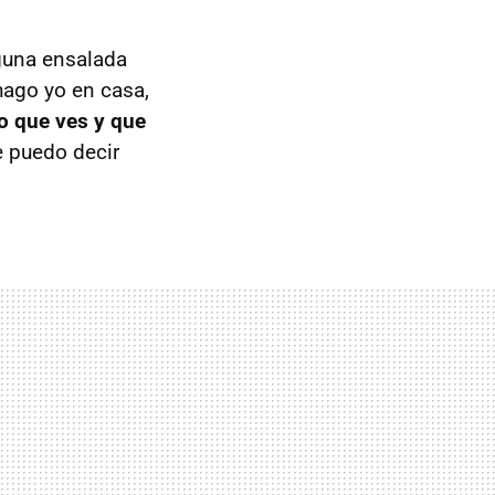
lguna ensalada
hago yo en casa,
o que ves y que
e puedo decir