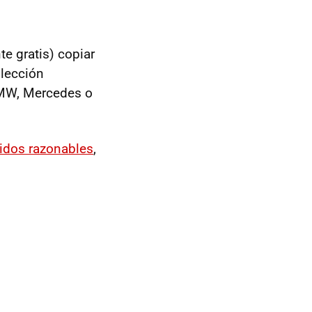
e gratis) copiar
olección
BMW, Mercedes o
cidos razonables
,