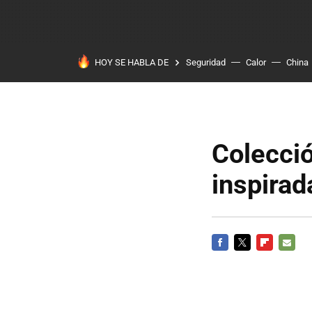
HOY SE HABLA DE
Seguridad
Calor
China
Colecci
inspira
FACEBOOK
TWITTER
FLIPBOARD
E-
MAIL