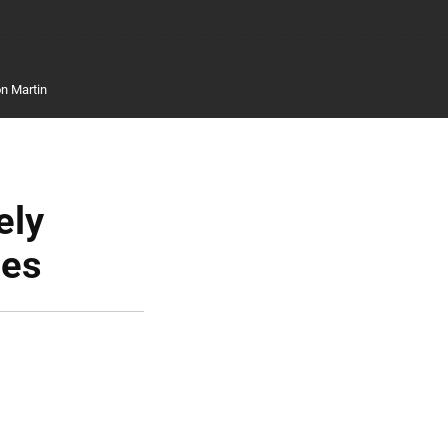
n Martin
ely
des