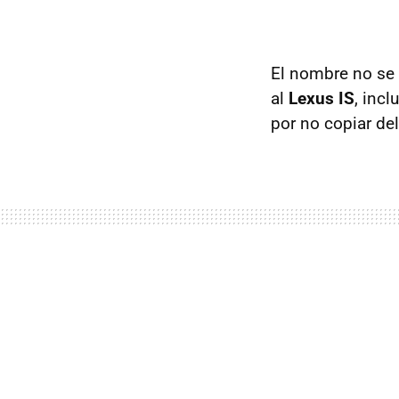
El nombre no se l
al
Lexus IS
, incl
por no copiar d