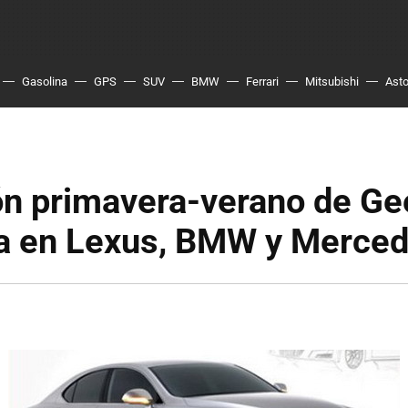
Gasolina
GPS
SUV
BMW
Ferrari
Mitsubishi
Asto
ón primavera-verano de Ge
da en Lexus, BMW y Merce