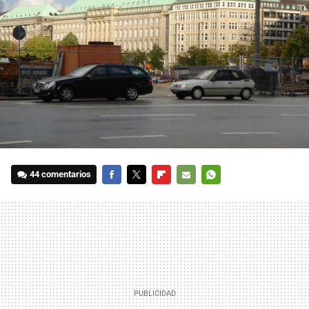
44 comentarios
FACEBOOK
TWITTER
FLIPBOARD
E-
WHATSAPP
MAIL