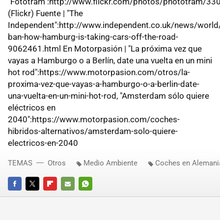
"Fototram":http://www.flickr.com/photos/phototram/3
(Flickr) Fuente | "The
Independent":http://www.independent.co.uk/news/world
ban-how-hamburg-is-taking-cars-off-the-road-
9062461.html En Motorpasión | "La próxima vez que
vayas a Hamburgo o a Berlín, date una vuelta en un mini
hot rod":https://www.motorpasion.com/otros/la-
proxima-vez-que-vayas-a-hamburgo-o-a-berlin-date-
una-vuelta-en-un-mini-hot-rod, "Amsterdam sólo quiere
eléctricos en
2040":https://www.motorpasion.com/coches-
hibridos-alternativos/amsterdam-solo-quiere-
electricos-en-2040
TEMAS
Otros
Medio Ambiente
Coches en Alemani
FACEBOOK
TWITTER
FLIPBOARD
E-
WHATSAPP
MAIL