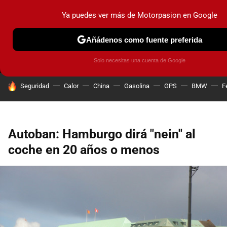
Ya puedes ver más de Motorpasion en Google
MENÚ
NUEVO
Añádenos como fuente preferida
PRUEBAS
COCHES ELÉCTRICOS
OBSERVATORIO
F1
Solo necesitas una cuenta de Google
HOY SE HABLA DE
Seguridad
Calor
China
Gasolina
GPS
BMW
F
Autoban: Hamburgo dirá "nein" al
coche en 20 años o menos