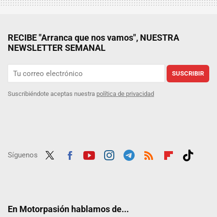
RECIBE "Arranca que nos vamos", NUESTRA
NEWSLETTER SEMANAL
SUSCRIBIR
Suscribiéndote aceptas nuestra
política de privacidad
Síguenos
Twit
Fac
Yout
Inst
Tele
RSS
Flip
Tikt
ter
ebo
ube
agra
gra
boar
ok
ok
m
m
d
En Motorpasión hablamos de...