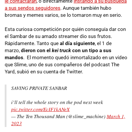
le contactarán
, o directamente
instando a su búsqueda
a sus sendos seguidores
. Aunque también hubo
bromas y memes varios, se lo tomaron muy en serio.
Esta curiosa competición por quién conseguía dar con
el Sambar de su amado streamer dio sus frutos.
Rápidamente. Tanto que
al día siguiente
, el 1 de
marzo,
dieron con el
kei truck
con un tipo a sus
mandos
. El momento quedó inmortalizado en un vídeo
que Slime, uno de sus compañeros del podcast The
Yard, subió en su cuenta de Twitter.
SAVING PRIVATE SANBAR
i’ll tell the whole story on the pod next week
pic.twitter.com/EcIF1kANeX
— The Ten Thousand Man (@slime_machine)
March 1,
2023