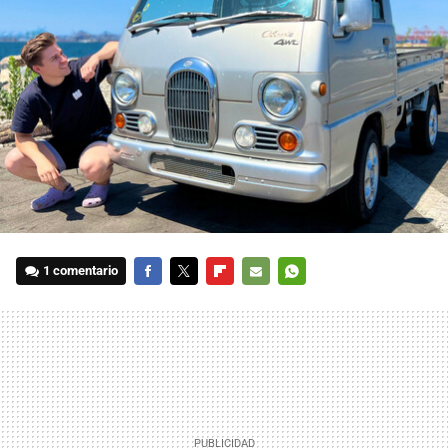
1 comentario
FACEBOOK
TWITTER
FLIPBOARD
E-
WHATSAPP
MAIL