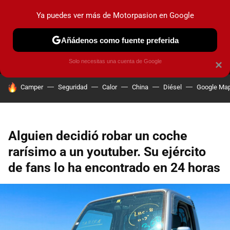
Ya puedes ver más de Motorpasion en Google
MENÚ
NUEVO
Añádenos como fuente preferida
PRUEBAS
COCHES ELÉCTRICOS
OBSERVATORIO
F1
Solo necesitas una cuenta de Google
×
HOY SE HABLA DE
Camper
Seguridad
Calor
China
Diésel
Google Ma
Alguien decidió robar un coche
rarísimo a un youtuber. Su ejército
de fans lo ha encontrado en 24 horas