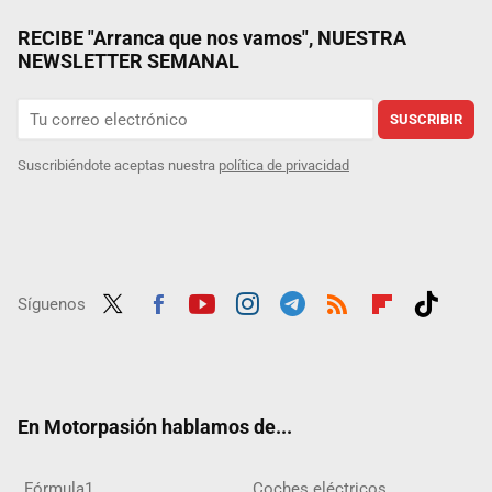
RECIBE "Arranca que nos vamos", NUESTRA
NEWSLETTER SEMANAL
SUSCRIBIR
Suscribiéndote aceptas nuestra
política de privacidad
Síguenos
Twit
Fac
Yout
Inst
Tele
RSS
Flip
Tikt
ter
ebo
ube
agra
gra
boar
ok
ok
m
m
d
En Motorpasión hablamos de...
Fórmula1
Coches eléctricos