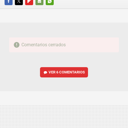
FACEBOOK
TWITTER
FLIPBOARD
E-
WHATSAPP
MAIL
Comentarios cerrados
VER
6 COMENTARIOS