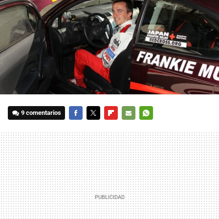
9 comentarios
FACEBOOK
TWITTER
FLIPBOARD
E-
WHATSAPP
MAIL