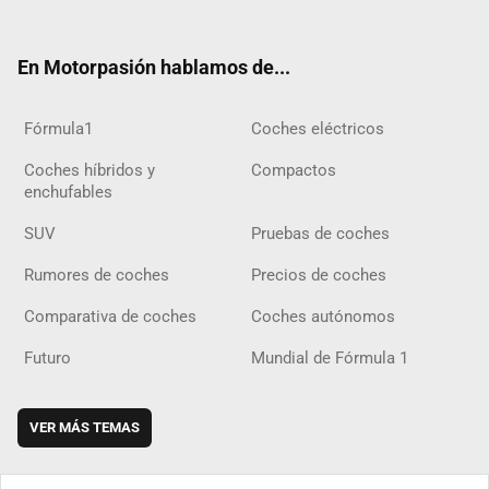
ter
ebo
ube
agra
gra
boar
ok
ok
m
m
d
En Motorpasión hablamos de...
Fórmula1
Coches eléctricos
Coches híbridos y
Compactos
enchufables
SUV
Pruebas de coches
Rumores de coches
Precios de coches
Comparativa de coches
Coches autónomos
Futuro
Mundial de Fórmula 1
VER MÁS TEMAS