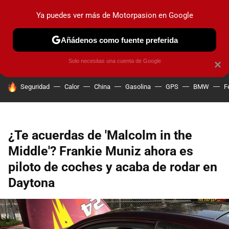
Ya puedes ver más de Motorpasion en Google
PRUEBAS
COCHES ELÉCTRICOS
OBSERVATORIO
F1
Añádenos como fuente preferida
Solo necesitas una cuenta de Google
×
HOY SE HABLA DE
Seguridad
Calor
China
Gasolina
GPS
BMW
F
¿Te acuerdas de 'Malcolm in the
Middle'? Frankie Muniz ahora es
piloto de coches y acaba de rodar en
Daytona