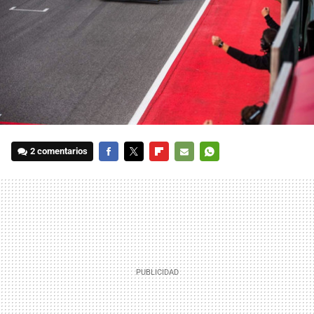
2 comentarios
FACEBOOK
TWITTER
FLIPBOARD
E-
WHATSAPP
MAIL