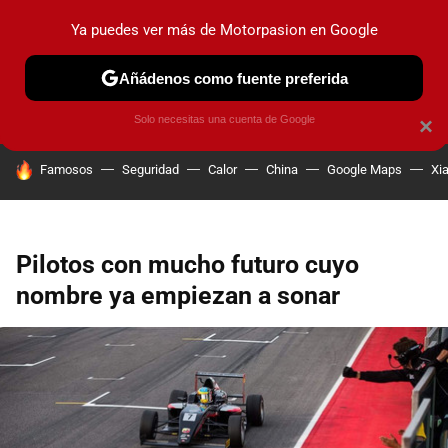
Ya puedes ver más de Motorpasion en Google
PRUEBAS
COCHES ELÉCTRICOS
OBSERVATORIO
F1
Añádenos como fuente preferida
Solo necesitas una cuenta de Google
×
HOY SE HABLA DE
Famosos
Seguridad
Calor
China
Google Maps
Xi
Pilotos con mucho futuro cuyo
nombre ya empiezan a sonar