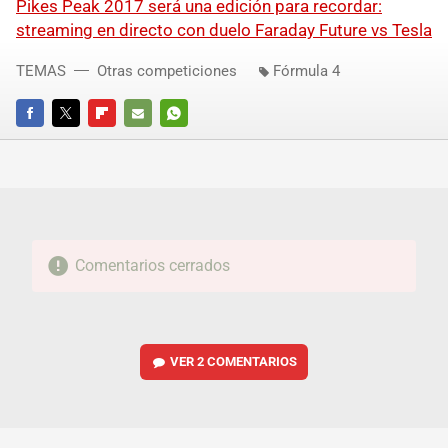
Pikes Peak 2017 será una edición para recordar:
streaming en directo con duelo Faraday Future vs Tesla
TEMAS
Otras competiciones
Fórmula 4
FACEBOOK
TWITTER
FLIPBOARD
E-
WHATSAPP
MAIL
Comentarios cerrados
VER
2 COMENTARIOS