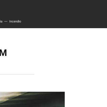
ña
Incendio
LM