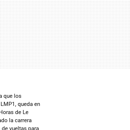
a que los
s LMP1, queda en
 Horas de Le
ado la carrera
 de vueltas para