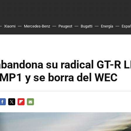
Xiaomi
Mercedes-Benz
Peugeot
Bugatti
Energía
Espa
abandona su radical GT-R 
MP1 y se borra del WEC
FACEBOOK
TWITTER
FLIPBOARD
E-
MAIL