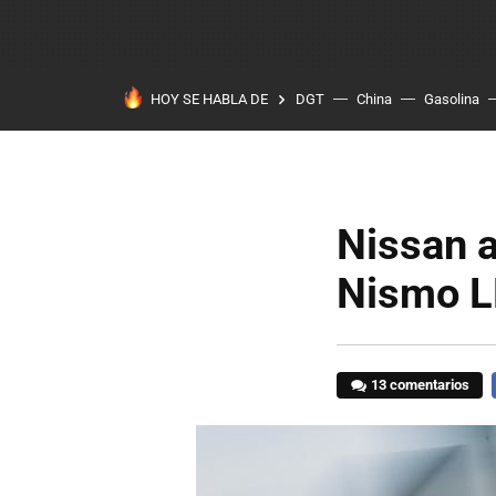
HOY SE HABLA DE
DGT
China
Gasolina
Nissan 
Nismo L
13 comentarios