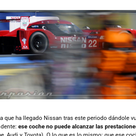
la que ha llegado Nissan tras este periodo dándole v
ndente:
ese coche no puede alcanzar las prestaciones
e, Audi y Toyota). O lo que es lo mismo: que ese coc