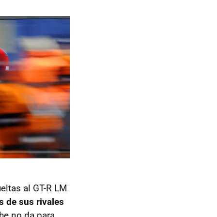
ueltas al GT-R LM
 de sus rivales
he no da para