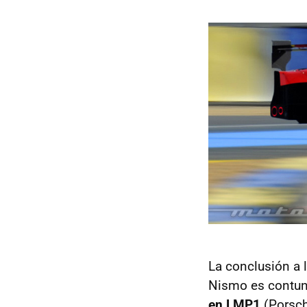
La conclusión a 
Nismo es contu
en LMP1
(Porsch