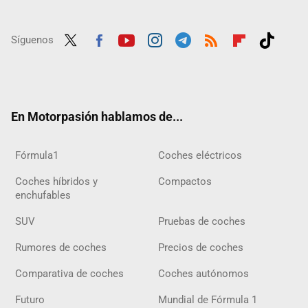
Síguenos
Twit
Fac
Yout
Inst
Tele
RSS
Flip
Tikt
ter
ebo
ube
agra
gra
boar
ok
ok
m
m
d
En Motorpasión hablamos de...
Fórmula1
Coches eléctricos
Coches híbridos y
Compactos
enchufables
SUV
Pruebas de coches
Rumores de coches
Precios de coches
Comparativa de coches
Coches autónomos
Futuro
Mundial de Fórmula 1