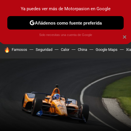
Ya puedes ver más de Motorpasion en Google
PRUEBAS
COCHES ELÉCTRICOS
OBSERVATORIO
F1
Añádenos como fuente preferida
Solo necesitas una cuenta de Google
×
HOY SE HABLA DE
Famosos
Seguridad
Calor
China
Google Maps
Xi