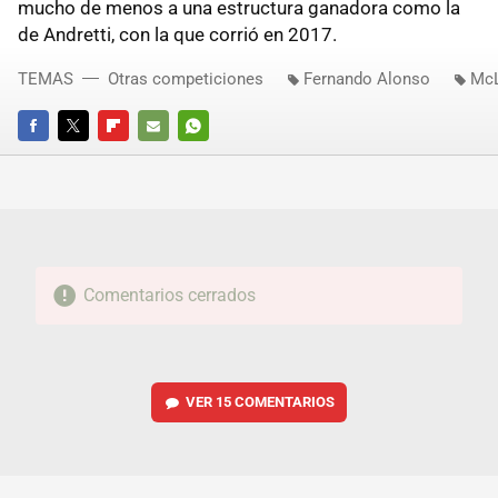
mucho de menos a una estructura ganadora como la
de Andretti, con la que corrió en 2017.
TEMAS
Otras competiciones
Fernando Alonso
McL
FACEBOOK
TWITTER
FLIPBOARD
E-
WHATSAPP
MAIL
Comentarios cerrados
VER
15 COMENTARIOS