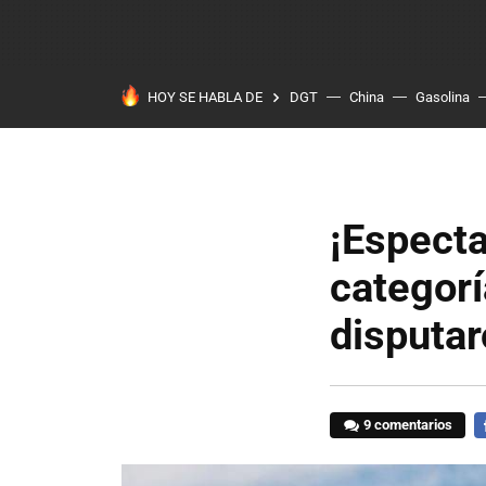
HOY SE HABLA DE
DGT
China
Gasolina
¡Especta
categorí
disputar
9 comentarios
F