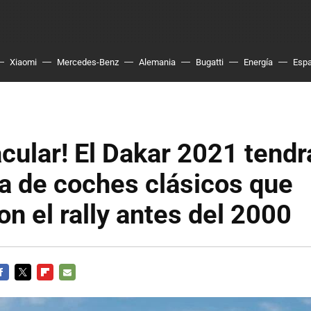
Xiaomi
Mercedes-Benz
Alemania
Bugatti
Energía
Esp
cular! El Dakar 2021 tendr
a de coches clásicos que
on el rally antes del 2000
ACEBOOK
TWITTER
FLIPBOARD
E-
MAIL