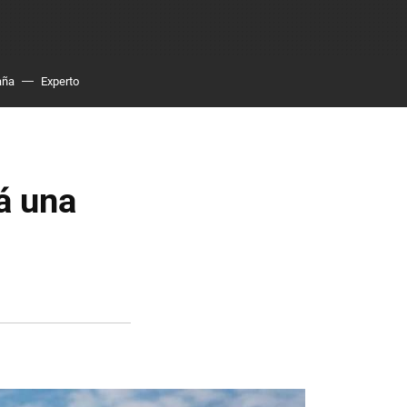
aña
Experto
á una