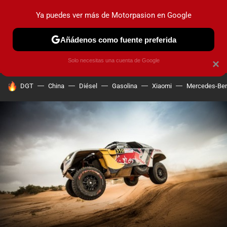
Ya puedes ver más de Motorpasion en Google
PRUEBAS
COCHES ELÉCTRICOS
OBSERVATORIO
F1
Añádenos como fuente preferida
Solo necesitas una cuenta de Google
×
HOY SE HABLA DE
DGT
China
Diésel
Gasolina
Xiaomi
Mercedes-Be