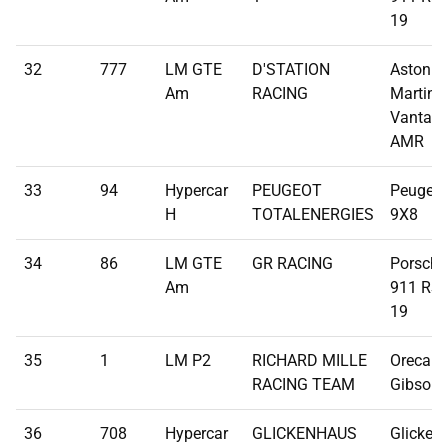
19
32
777
LM GTE
D'STATION
Aston
Am
RACING
Martin
Vantag
AMR
33
94
Hypercar
PEUGEOT
Peugeot
H
TOTALENERGIES
9X8
34
86
LM GTE
GR RACING
Porsche
Am
911 RSR
19
35
1
LM P2
RICHARD MILLE
Oreca 07
RACING TEAM
Gibson
36
708
Hypercar
GLICKENHAUS
Glicken