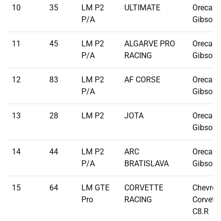
10
35
LM P2
ULTIMATE
Oreca 07
P/A
Gibson
11
45
LM P2
ALGARVE PRO
Oreca 07
P/A
RACING
Gibson
12
83
LM P2
AF CORSE
Oreca 07
P/A
Gibson
13
28
LM P2
JOTA
Oreca 07
Gibson
14
44
LM P2
ARC
Oreca 07
P/A
BRATISLAVA
Gibson
15
64
LM GTE
CORVETTE
Chevrol
Pro
RACING
Corvette
C8.R