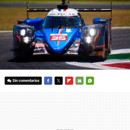
Sin comentarios
FACEBOOK
TWITTER
FLIPBOARD
E-
WHATSAPP
MAIL