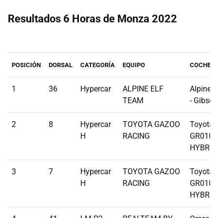
Resultados 6 Horas de Monza 2022
POSICIÓN
DORSAL
CATEGORÍA
EQUIPO
COCHE
1
36
Hypercar
ALPINE ELF
Alpine 
TEAM
- Gibson
2
8
Hypercar
TOYOTA GAZOO
Toyota
H
RACING
GR010
HYBRID
3
7
Hypercar
TOYOTA GAZOO
Toyota
H
RACING
GR010
HYBRID