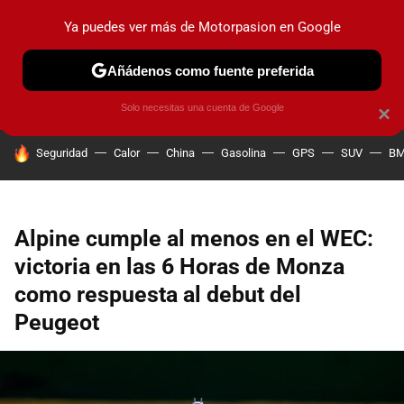
Ya puedes ver más de Motorpasion en Google
PRUEBAS
COCHES ELÉCTRICOS
OBSERVATORIO
F1
Añádenos como fuente preferida
Solo necesitas una cuenta de Google
×
HOY SE HABLA DE
Seguridad
Calor
China
Gasolina
GPS
SUV
B
Alpine cumple al menos en el WEC:
victoria en las 6 Horas de Monza
como respuesta al debut del
Peugeot