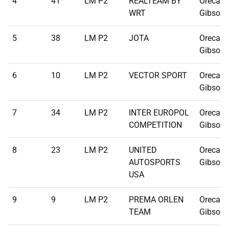
4
41
LM P2
REALTEAM BY
Oreca 07
WRT
Gibson
5
38
LM P2
JOTA
Oreca 07
Gibson
6
10
LM P2
VECTOR SPORT
Oreca 07
Gibson
7
34
LM P2
INTER EUROPOL
Oreca 07
COMPETITION
Gibson
8
23
LM P2
UNITED
Oreca 07
AUTOSPORTS
Gibson
USA
9
9
LM P2
PREMA ORLEN
Oreca 07
TEAM
Gibson