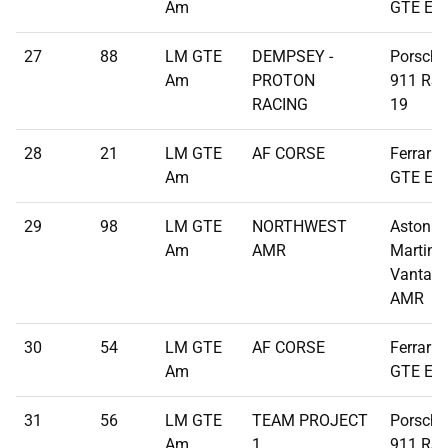
Am
GTE Ev
27
88
LM GTE
DEMPSEY -
Porsche
Am
PROTON
911 RSR
RACING
19
28
21
LM GTE
AF CORSE
Ferrari 
Am
GTE Ev
29
98
LM GTE
NORTHWEST
Aston
Am
AMR
Martin
Vantag
AMR
30
54
LM GTE
AF CORSE
Ferrari 
Am
GTE Ev
31
56
LM GTE
TEAM PROJECT
Porsche
Am
1
911 RSR