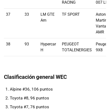
RACING
007 LM
37
33
LM GTE
TF SPORT
Aston
Am
Martin
Vantag
AMR
38
93
Hypercar
PEUGEOT
Peugeot
H
TOTALENERGIES
9X8
Clasificación general WEC
Alpine #36, 106 puntos
Toyota #8, 96 puntos
Toyota #7, 76 puntos