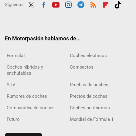
Síguenos
Twit
Fac
Yout
Inst
Tele
RSS
Flip
Tikt
ter
ebo
ube
agra
gra
boar
ok
ok
m
m
d
En Motorpasión hablamos de...
Fórmula1
Coches eléctricos
Coches híbridos y
Compactos
enchufables
SUV
Pruebas de coches
Rumores de coches
Precios de coches
Comparativa de coches
Coches autónomos
Futuro
Mundial de Fórmula 1