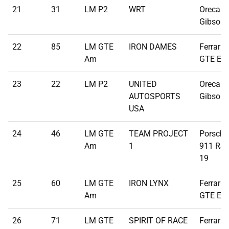
21
31
LM P2
WRT
Oreca 07
Gibson
22
85
LM GTE
IRON DAMES
Ferrari 
Am
GTE Ev
23
22
LM P2
UNITED
Oreca 07
AUTOSPORTS
Gibson
USA
24
46
LM GTE
TEAM PROJECT
Porsche
Am
1
911 RSR
19
25
60
LM GTE
IRON LYNX
Ferrari 
Am
GTE Ev
26
71
LM GTE
SPIRIT OF RACE
Ferrari 