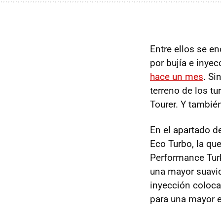
Entre ellos se e
por bujía e inyec
hace un mes
. Si
terreno de los tu
Tourer. Y tambié
En el apartado d
Eco Turbo, la qu
Performance Turb
una mayor suavid
inyección coloca
para una mayor e