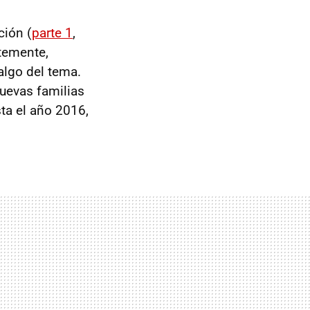
ción (
parte 1
,
ntemente,
algo del tema.
uevas familias
ta el año 2016,