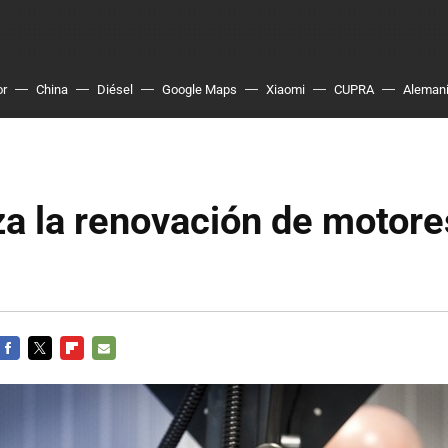
or
China
Diésel
Google Maps
Xiaomi
CUPRA
Aleman
a la renovación de motore
FACEBOOK
TWITTER
FLIPBOARD
E-
MAIL