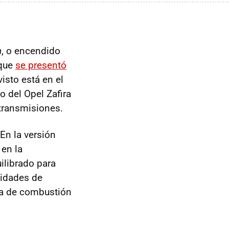
n
, o encendido
que
se presentó
isto está en el
o del Opel Zafira
transmisiones.
 En la versión
 en la
ilibrado para
nidades de
ra de combustión