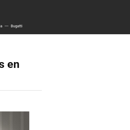
ia
Bugatti
s en