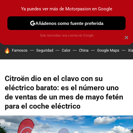
Ya puedes ver más de Motorpasion en Google
PRUEBAS
COCHES ELÉCTRICOS
OBSERVATORIO
F1
Añádenos como fuente preferida
Solo necesitas una cuenta de Google
×
HOY SE HABLA DE
Famosos
Seguridad
Calor
China
Google Maps
Xi
Citroën dio en el clavo con su
eléctrico barato: es el número uno
de ventas de un mes de mayo fetén
para el coche eléctrico