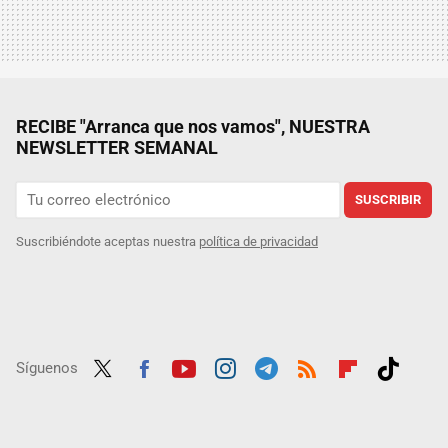
RECIBE "Arranca que nos vamos", NUESTRA
NEWSLETTER SEMANAL
SUSCRIBIR
Suscribiéndote aceptas nuestra
política de privacidad
Síguenos
Twit
Fac
Yout
Inst
Tele
RSS
Flip
Tikt
ter
ebo
ube
agra
gra
boar
ok