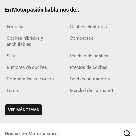
ok
m
m
d
En Motorpasión hablamos de...
Fórmula1
Coches eléctricos
Coches híbridos y
Compactos
enchufables
SUV
Pruebas de coches
Rumores de coches
Precios de coches
Comparativa de coches
Coches autónomos
Futuro
Mundial de Fórmula 1
VER MÁS TEMAS