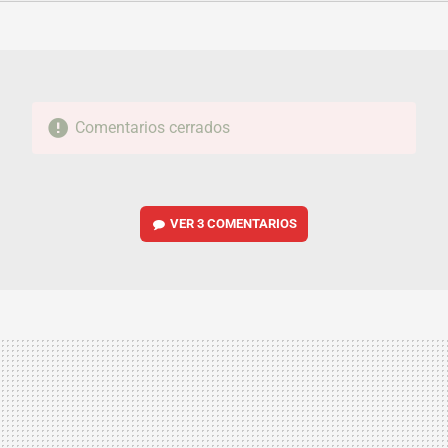
FACEBOOK
TWITTER
FLIPBOARD
E-
WHATSAPP
MAIL
Comentarios cerrados
VER
3 COMENTARIOS