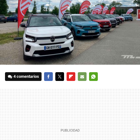
4 comentarios
FACEBOOK
TWITTER
FLIPBOARD
E-
WHATSAPP
MAIL