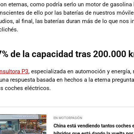
son eternas, como podría serlo un motor de gasolina
cientes de ello por las baterías de nuestros móvile
udios, al final, las baterías duran más de lo que nos
clichés.
7% de la capacidad tras 200.000 
nsultora P3
, especializada en automoción y energía, 
 una respuesta basada en hechos a la eterna pregunt
os coches eléctricos.
EN MOTORPASIÓN
China está vendiendo tantos coches e
híbridos que está dando la vuelta por