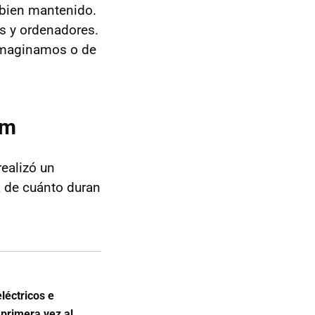
 bien mantenido.
s y ordenadores.
 imaginamos o de
km
realizó un
a de cuánto duran
léctricos e
 primera vez al