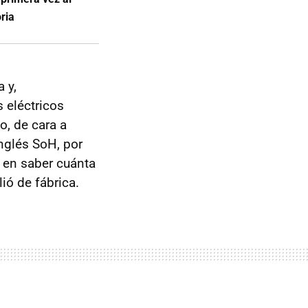
ria
 y,
 eléctricos
o, de cara a
inglés SoH, por
 en saber cuánta
ió de fábrica.