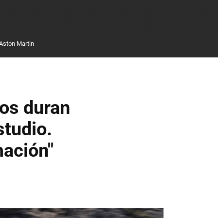
Aston Martin
cos duran
studio.
mación"