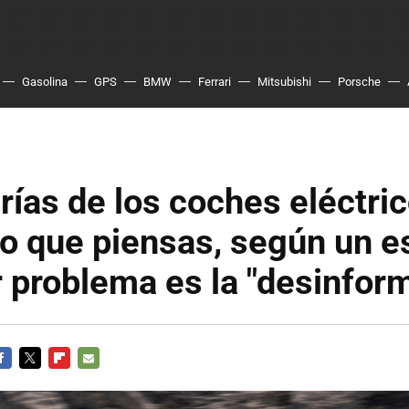
Gasolina
GPS
BMW
Ferrari
Mitsubishi
Porsche
rías de los coches eléctri
o que piensas, según un e
 problema es la "desinfor
ACEBOOK
TWITTER
FLIPBOARD
E-
MAIL