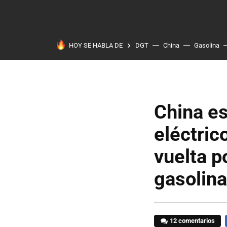
HOY SE HABLA DE
DGT
China
Gasolina
China e
eléctric
vuelta p
gasolina
12 comentarios