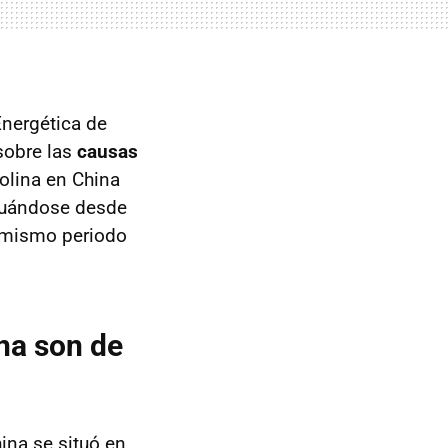
nergética de
 sobre las
causas
olina en China
ntuándose desde
el mismo periodo
na son de
ina se situó en