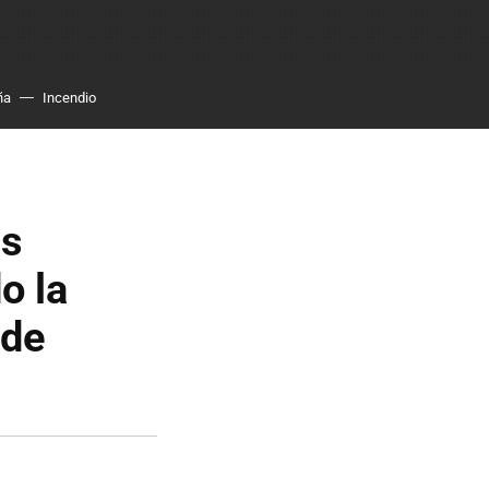
ña
Incendio
es
o la
 de