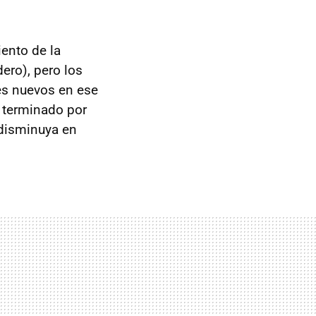
ento de la
ero), pero los
es nuevos en ese
a terminado por
 disminuya en