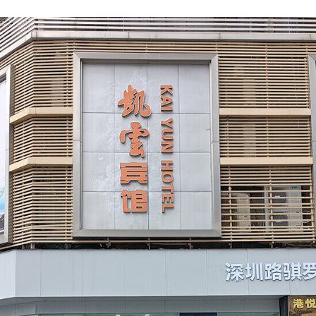
FACEBOOK
TWITTER
FLIPBOARD
E-
MAIL