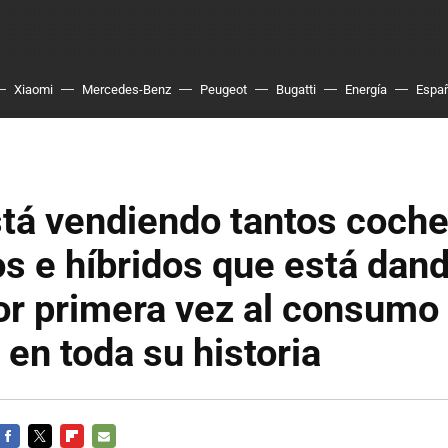
Xiaomi
Mercedes-Benz
Peugeot
Bugatti
Energía
Espa
stá vendiendo tantos coch
os e híbridos que está dand
or primera vez al consumo
 en toda su historia