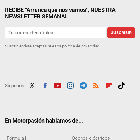
RECIBE "Arranca que nos vamos", NUESTRA
NEWSLETTER SEMANAL
SUSCRIBIR
Suscribiéndote aceptas nuestra
política de privacidad
Síguenos
Twit
Fac
Yout
Inst
Tele
RSS
Flip
Tikt
ter
ebo
ube
agra
gra
boar
ok
ok
m
m
d
En Motorpasión hablamos de...
Fórmula1
Coches eléctricos