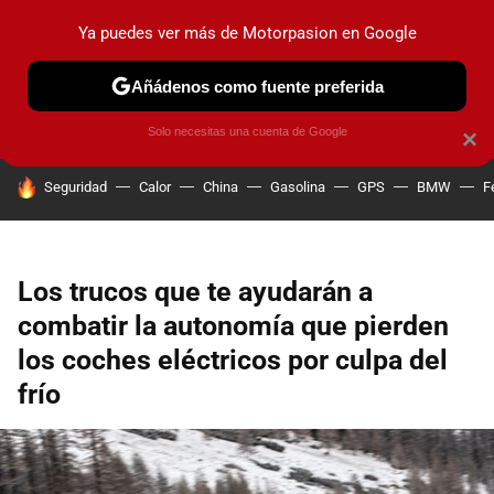
Ya puedes ver más de Motorpasion en Google
PRUEBAS
COCHES ELÉCTRICOS
OBSERVATORIO
F1
Añádenos como fuente preferida
Solo necesitas una cuenta de Google
×
HOY SE HABLA DE
Seguridad
Calor
China
Gasolina
GPS
BMW
F
Los trucos que te ayudarán a
combatir la autonomía que pierden
los coches eléctricos por culpa del
frío