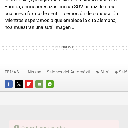
Europa, ahora amenazan con un SUV capaz de crear
una nueva forma de sentir la emoción de conducción.
Mientras esperamos a que empiece la cita alemana,
nos muestran una sutíl imagen...
TEMAS
Nissan
Salones del Automóvil
SUV
Saló
FACEBOOK
TWITTER
FLIPBOARD
E-
WHATSAPP
MAIL
Comentarios cerrados