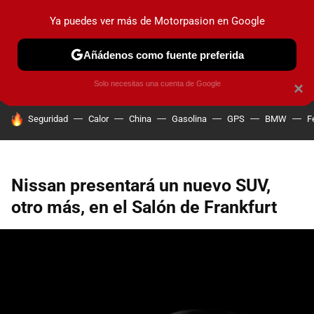
Ya puedes ver más de Motorpasion en Google
PRUEBAS
COCHES ELÉCTRICOS
OBSERVATORIO
F1
Añádenos como fuente preferida
Solo necesitas una cuenta de Google
×
HOY SE HABLA DE
Seguridad
Calor
China
Gasolina
GPS
BMW
F
Nissan presentará un nuevo SUV,
otro más, en el Salón de Frankfurt