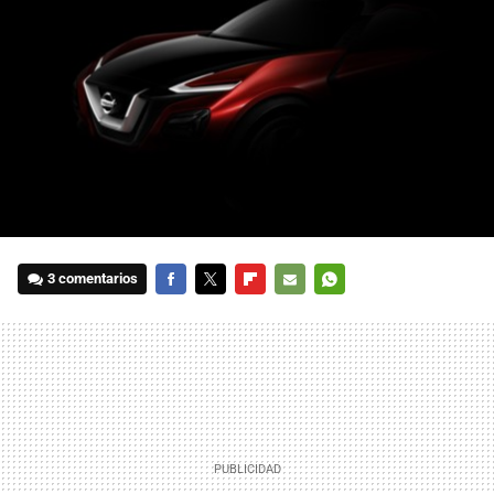
3 comentarios
FACEBOOK
TWITTER
FLIPBOARD
E-
WHATSAPP
MAIL