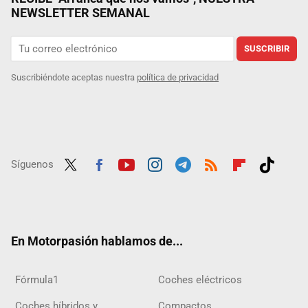
NEWSLETTER SEMANAL
SUSCRIBIR
Suscribiéndote aceptas nuestra
política de privacidad
Síguenos
Twit
Fac
Yout
Inst
Tele
RSS
Flip
Tikt
ter
ebo
ube
agra
gra
boar
ok
ok
m
m
d
En Motorpasión hablamos de...
Fórmula1
Coches eléctricos
Coches híbridos y
Compactos