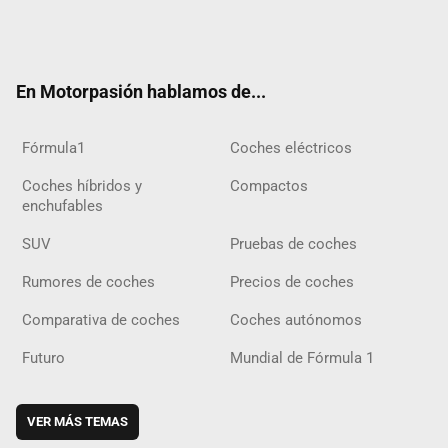
Twit
Fac
Yout
Inst
Tele
RSS
Flip
Tikt
ter
ebo
ube
agra
gra
boar
ok
ok
m
m
d
En Motorpasión hablamos de...
Fórmula1
Coches eléctricos
Coches híbridos y
Compactos
enchufables
SUV
Pruebas de coches
Rumores de coches
Precios de coches
Comparativa de coches
Coches autónomos
Futuro
Mundial de Fórmula 1
VER MÁS TEMAS