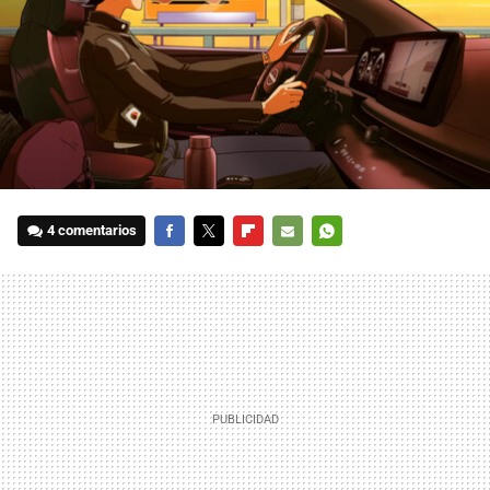
4 comentarios
FACEBOOK
TWITTER
FLIPBOARD
E-
WHATSAPP
MAIL