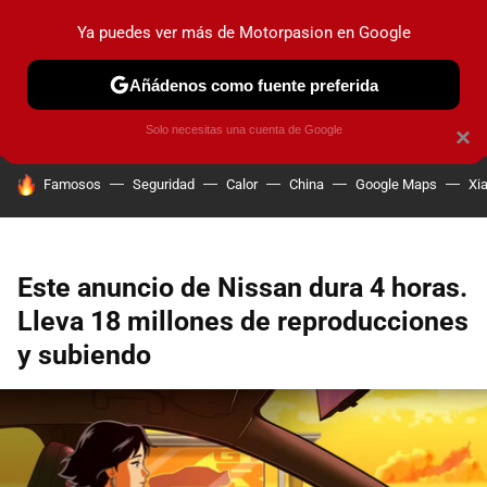
Ya puedes ver más de Motorpasion en Google
PRUEBAS
COCHES ELÉCTRICOS
OBSERVATORIO
F1
Añádenos como fuente preferida
Solo necesitas una cuenta de Google
×
HOY SE HABLA DE
Famosos
Seguridad
Calor
China
Google Maps
Xi
Este anuncio de Nissan dura 4 horas.
Lleva 18 millones de reproducciones
y subiendo