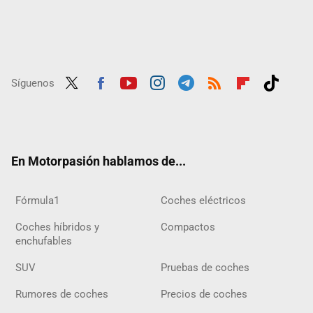
Síguenos
Twit
Fac
Yout
Inst
Tele
RSS
Flip
Tikt
ter
ebo
ube
agra
gra
boar
ok
ok
m
m
d
En Motorpasión hablamos de...
Fórmula1
Coches eléctricos
Coches híbridos y
Compactos
enchufables
SUV
Pruebas de coches
Rumores de coches
Precios de coches