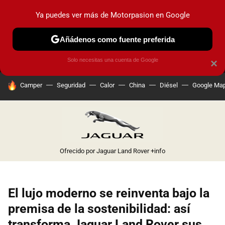
Ya puedes ver más de Motorpasion en Google
MENÚ
NUEVO
Añádenos como fuente preferida
PRUEBAS
COCHES ELÉCTRICOS
OBSERVATORIO
F1
Solo necesitas una cuenta de Google
×
HOY SE HABLA DE
Camper
Seguridad
Calor
China
Diésel
Google Ma
Ofrecido por Jaguar Land Rover
+info
El lujo moderno se reinventa bajo la
premisa de la sostenibilidad: así
transforma Jaguar Land Rover sus