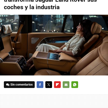
coches y la industria
Sin comentarios
FACEBOOK
TWITTER
FLIPBOARD
E-
WHATSAPP
MAIL