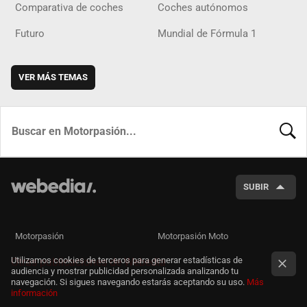
Comparativa de coches
Coches autónomos
Futuro
Mundial de Fórmula 1
VER MÁS TEMAS
BUSCA
SUBIR
Motorpasión
Motorpasión Moto
Utilizamos cookies de terceros para generar estadísticas de
Otras publicaciones de Webedia
audiencia y mostrar publicidad personalizada analizando tu
navegación. Si sigues navegando estarás aceptando su uso.
Más
información