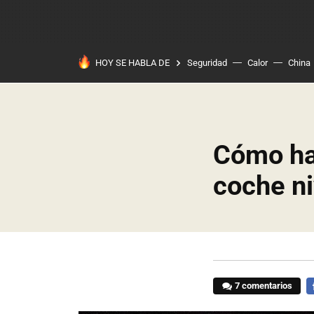
HOY SE HABLA DE
Seguridad
Calor
China
Cómo hac
coche ni
7 comentarios
F