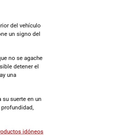
rior del vehículo
one un signo del
que no se agache
sible detener el
hay una
a su suerte en un
 profundidad,
roductos idóneos