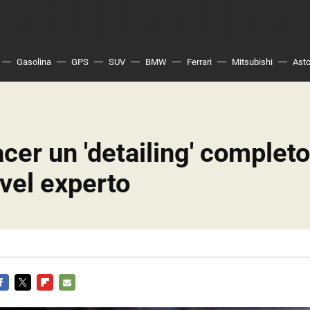
Gasolina
GPS
SUV
BMW
Ferrari
Mitsubishi
Asto
er un 'detailing' completo
vel experto
ACEBOOK
TWITTER
FLIPBOARD
E-