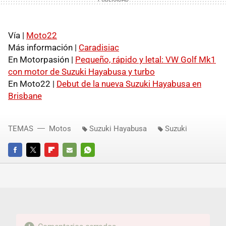
Vía |
Moto22
Más información |
Caradisiac
En Motorpasión |
Pequeño, rápido y letal: VW Golf Mk1
con motor de Suzuki Hayabusa y turbo
En Moto22 |
Debut de la nueva Suzuki Hayabusa en
Brisbane
TEMAS
Motos
Suzuki Hayabusa
Suzuki
FACEBOOK
TWITTER
FLIPBOARD
E-
WHATSAPP
MAIL