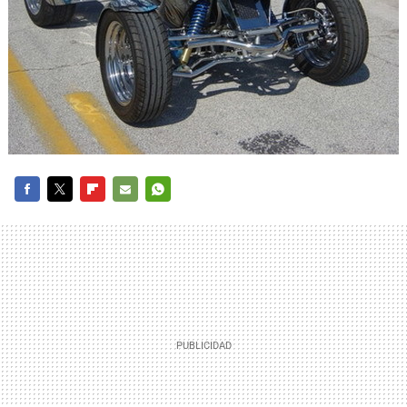
FACEBOOK
TWITTER
FLIPBOARD
E-
WHATSAPP
MAIL