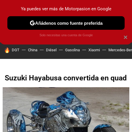
Ya puedes ver más de Motorpasion en Google
PRUEBAS
COCHES ELÉCTRICOS
OBSERVATORIO
F1
Añádenos como fuente preferida
Solo necesitas una cuenta de Google
×
HOY SE HABLA DE
DGT
China
Diésel
Gasolina
Xiaomi
Mercedes-Be
Suzuki Hayabusa convertida en quad