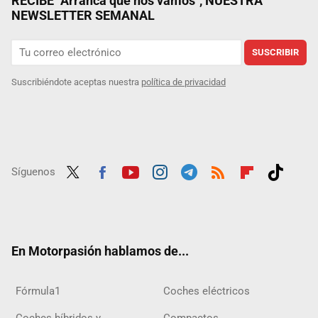
RECIBE "Arranca que nos vamos", NUESTRA
NEWSLETTER SEMANAL
SUSCRIBIR
Suscribiéndote aceptas nuestra
política de privacidad
Síguenos
Twit
Fac
Yout
Inst
Tele
RSS
Flip
Tikt
ter
ebo
ube
agra
gra
boar
ok
ok
m
m
d
En Motorpasión hablamos de...
Fórmula1
Coches eléctricos