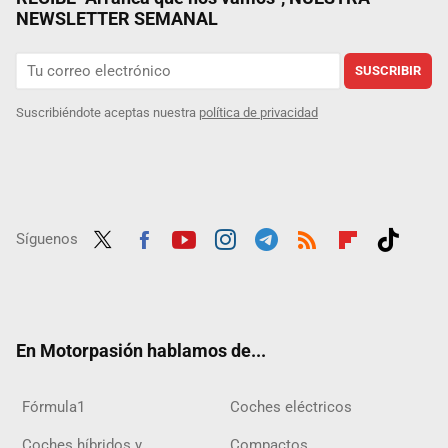
NEWSLETTER SEMANAL
SUSCRIBIR
Suscribiéndote aceptas nuestra
política de privacidad
Síguenos
Twit
Fac
Yout
Inst
Tele
RSS
Flip
Tikt
ter
ebo
ube
agra
gra
boar
ok
ok
m
m
d
En Motorpasión hablamos de...
Fórmula1
Coches eléctricos
Coches híbridos y
Compactos