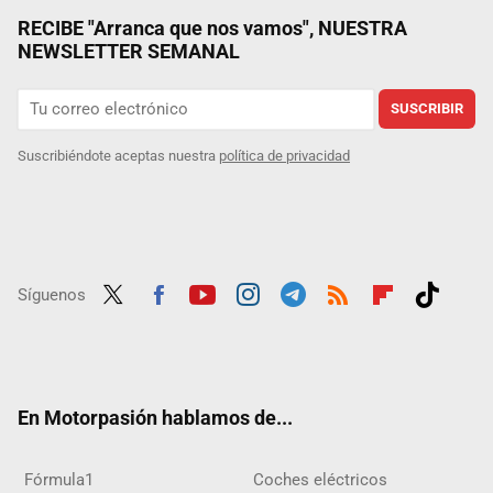
RECIBE "Arranca que nos vamos", NUESTRA
NEWSLETTER SEMANAL
SUSCRIBIR
Suscribiéndote aceptas nuestra
política de privacidad
Síguenos
Twit
Fac
Yout
Inst
Tele
RSS
Flip
Tikt
ter
ebo
ube
agra
gra
boar
ok
ok
m
m
d
En Motorpasión hablamos de...
Fórmula1
Coches eléctricos