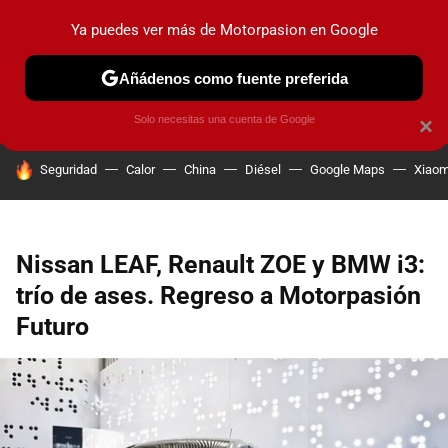
Ya puedes ver más de Motorpasion en Google
PRUEBAS
COCHES ELÉCTRICOS
OBSERVATORIO
F1
Añádenos como fuente preferida
Solo necesitas una cuenta de Google
×
HOY SE HABLA DE
Seguridad
Calor
China
Diésel
Google Maps
Xiaom
Nissan LEAF, Renault ZOE y BMW i3:
trío de ases. Regreso a Motorpasión
Futuro