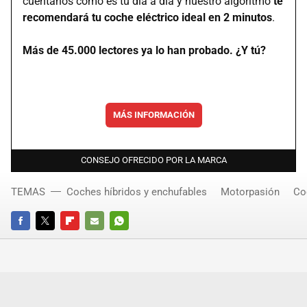
cuéntanos cómo es tu día a día y nuestro algoritmo
te
recomendará tu coche eléctrico ideal en 2 minutos
.
Más de 45.000 lectores ya lo han probado. ¿Y tú?
MÁS INFORMACIÓN
CONSEJO OFRECIDO POR LA MARCA
TEMAS
Coches híbridos y enchufables
Motorpasión
Co
FACEBOOK
TWITTER
FLIPBOARD
E-
WHATSAPP
MAIL