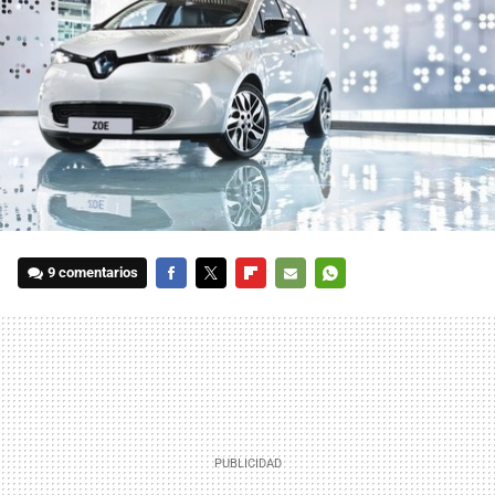
9 comentarios
FACEBOOK
TWITTER
FLIPBOARD
E-
WHATSAPP
MAIL