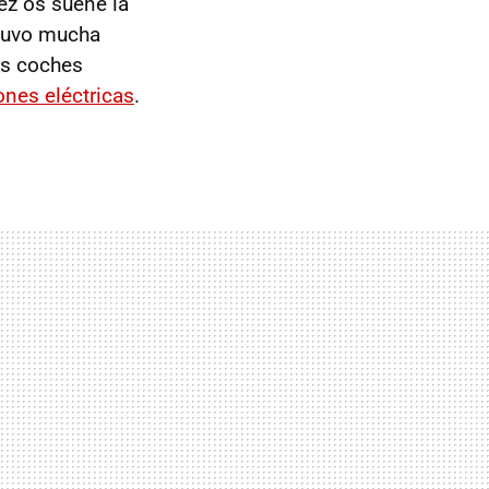
ez os suene la
 tuvo mucha
os coches
ones eléctricas
.