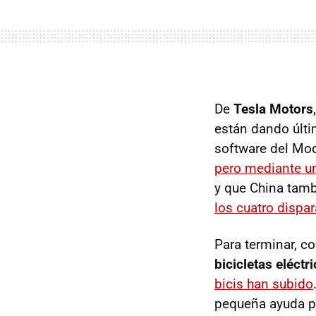
De
Tesla Motors
están dando últ
software del Mode
pero mediante u
y que China tamb
los cuatro dispa
Para terminar, co
bicicletas eléctr
bicis han subido
pequeña ayuda pa