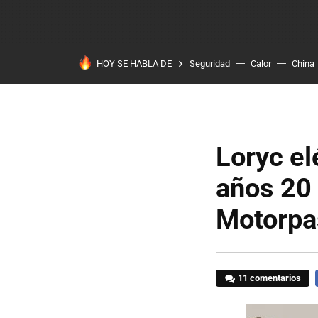
HOY SE HABLA DE
Seguridad
Calor
China
Loryc el
años 20
Motorpa
11 comentarios