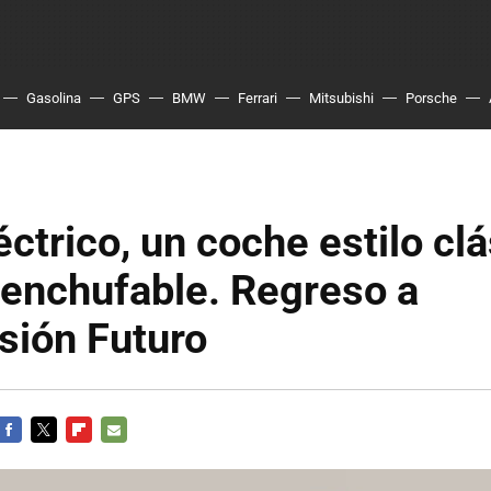
Gasolina
GPS
BMW
Ferrari
Mitsubishi
Porsche
éctrico, un coche estilo cl
 enchufable. Regreso a
sión Futuro
FACEBOOK
TWITTER
FLIPBOARD
E-
MAIL