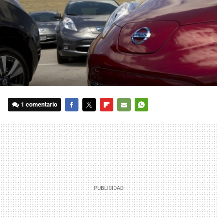
1 comentario
FACEBOOK
TWITTER
FLIPBOARD
E-
WHATSAPP
MAIL