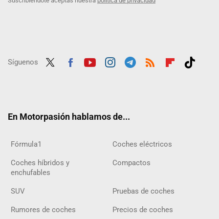
Suscribiéndote aceptas nuestra
política de privacidad
Síguenos
Twit
Fac
Yout
Inst
Tele
RSS
Flip
Tikt
ter
ebo
ube
agra
gra
boar
ok
ok
m
m
d
En Motorpasión hablamos de...
Fórmula1
Coches eléctricos
Coches híbridos y
Compactos
enchufables
SUV
Pruebas de coches
Rumores de coches
Precios de coches