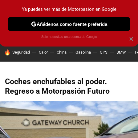
Ya puedes ver más de Motorpasion en Google
PRUEBAS
COCHES ELÉCTRICOS
OBSERVATORIO
F1
Añádenos como fuente preferida
Solo necesitas una cuenta de Google
×
HOY SE HABLA DE
Seguridad
Calor
China
Gasolina
GPS
BMW
F
Coches enchufables al poder.
Regreso a Motorpasión Futuro