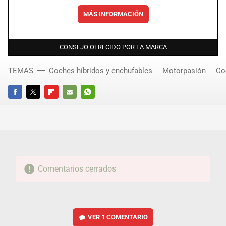
MÁS INFORMACIÓN
CONSEJO OFRECIDO POR LA MARCA
TEMAS
Coches híbridos y enchufables
Motorpasión
Co
FACEBOOK
TWITTER
FLIPBOARD
E-
WHATSAPP
MAIL
Comentarios cerrados
VER
1 COMENTARIO