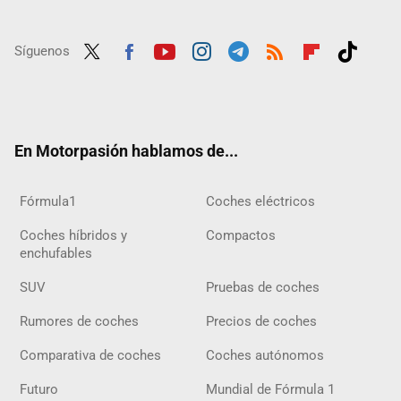
Síguenos
Twit
Fac
Yout
Inst
Tele
RSS
Flip
Tikt
ter
ebo
ube
agra
gra
boar
ok
ok
m
m
d
En Motorpasión hablamos de...
Fórmula1
Coches eléctricos
Coches híbridos y
Compactos
enchufables
SUV
Pruebas de coches
Rumores de coches
Precios de coches
Comparativa de coches
Coches autónomos
Futuro
Mundial de Fórmula 1