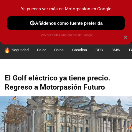
Ya puedes ver más de Motorpasion en Google
MENÚ
NUEVO
Añádenos como fuente preferida
PRUEBAS
COCHES ELÉCTRICOS
OBSERVATORIO
F1
Solo necesitas una cuenta de Google
×
HOY SE HABLA DE
Seguridad
Calor
China
Gasolina
GPS
BMW
F
El Golf eléctrico ya tiene precio.
Regreso a Motorpasión Futuro