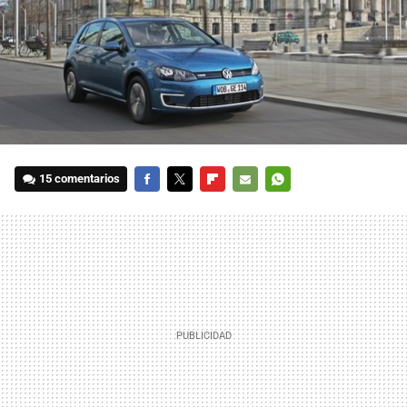
15 comentarios
FACEBOOK
TWITTER
FLIPBOARD
E-
WHATSAPP
MAIL