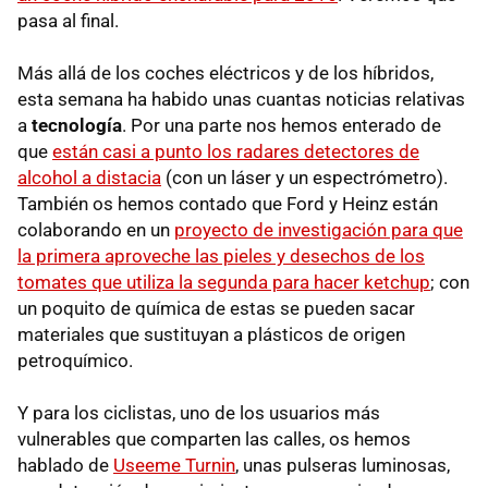
pasa al final.
Más allá de los coches eléctricos y de los híbridos,
esta semana ha habido unas cuantas noticias relativas
a
tecnología
. Por una parte nos hemos enterado de
que
están casi a punto los radares detectores de
alcohol a distacia
(con un láser y un espectrómetro).
También os hemos contado que Ford y Heinz están
colaborando en un
proyecto de investigación para que
la primera aproveche las pieles y desechos de los
tomates que utiliza la segunda para hacer ketchup
; con
un poquito de química de estas se pueden sacar
materiales que sustituyan a plásticos de origen
petroquímico.
Y para los ciclistas, uno de los usuarios más
vulnerables que comparten las calles, os hemos
hablado de
Useeme Turnin
, unas pulseras luminosas,