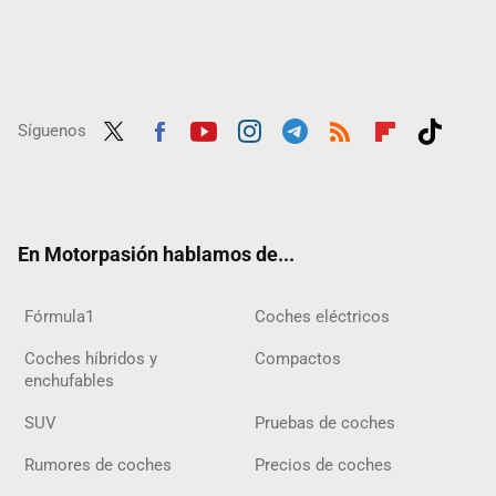
Síguenos
Twit
Fac
Yout
Inst
Tele
RSS
Flip
Tikt
ter
ebo
ube
agra
gra
boar
ok
ok
m
m
d
En Motorpasión hablamos de...
Fórmula1
Coches eléctricos
Coches híbridos y
Compactos
enchufables
SUV
Pruebas de coches
Rumores de coches
Precios de coches