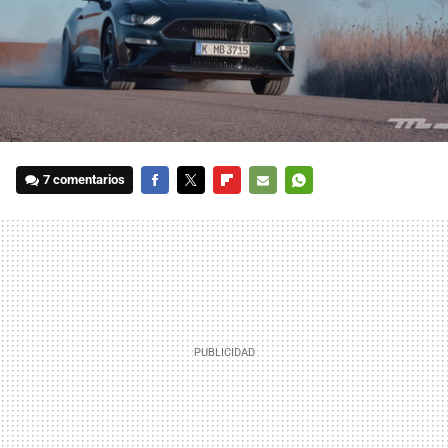
7 comentarios
FACEBOOK
TWITTER
FLIPBOARD
E-
WHATSAPP
MAIL