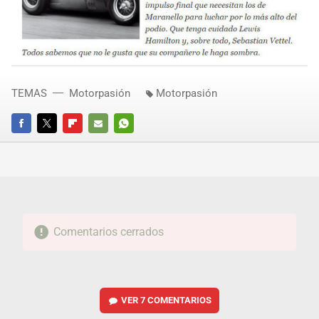
TEMAS
Motorpasión
Motorpasión
FACEBOOK
TWITTER
FLIPBOARD
E-
WHATSAPP
MAIL
Comentarios cerrados
VER
7 COMENTARIOS