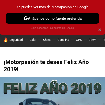
Ya puedes ver más de Motorpasion en Google
PRUEBAS
COCHES ELÉCTRICOS
OBSERVATORIO
F1
Añádenos como fuente preferida
Solo necesitas una cuenta de Google
×
HOY SE HABLA DE
Seguridad
Calor
China
Gasolina
GPS
BMW
F
¡Motorpasión te desea Feliz Año
2019!