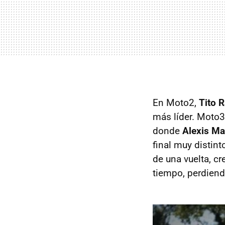
En Moto2,
Tito 
más líder. Moto3
donde
Alexis M
final muy distin
de una vuelta, cr
tiempo, perdiend