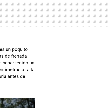
 es un poquito
as de frenada
a haber tenido un
entímetros a falta
oria antes de