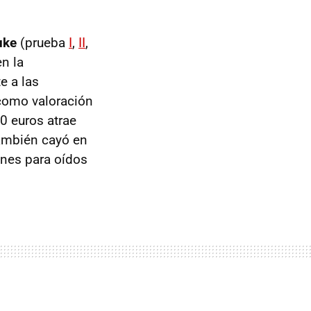
uke
(prueba
I
,
II
,
en la
e a las
 como valoración
0 euros atrae
ambién cayó en
ones para oídos