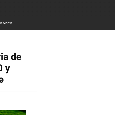
n Martin
ia de
0 y
e