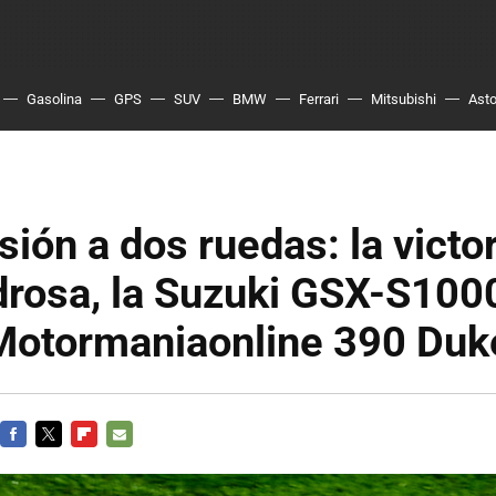
Gasolina
GPS
SUV
BMW
Ferrari
Mitsubishi
Asto
ión a dos ruedas: la victor
drosa, la Suzuki GSX-S100
Motormaniaonline 390 Duk
FACEBOOK
TWITTER
FLIPBOARD
E-
MAIL