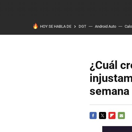
HOY SE HABLA DE
DGT
Android Auto
Calo
¿Cuál cr
injustam
semana
FACEBOOK
TWITTER
FLIPBOARD
E-
MAIL