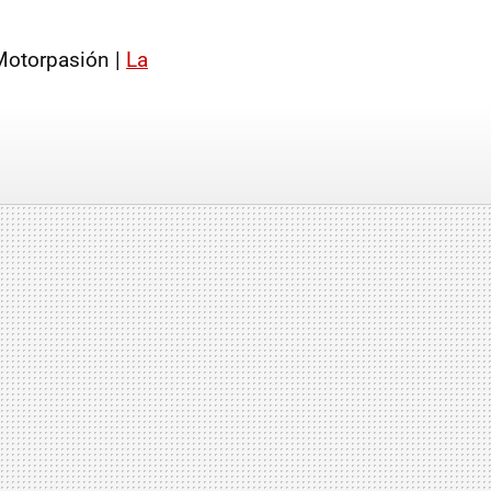
otorpasión |
La