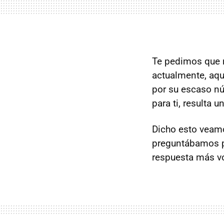
Te pedimos que n
actualmente, aq
por su escaso n
para ti, resulta 
Dicho esto veam
preguntábamos po
respuesta más vo