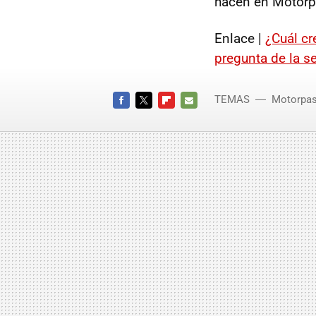
hacen en Motorp
Enlace |
¿Cuál cr
pregunta de la 
TEMAS
Motorpas
FACEBOOK
TWITTER
FLIPBOARD
E-
MAIL