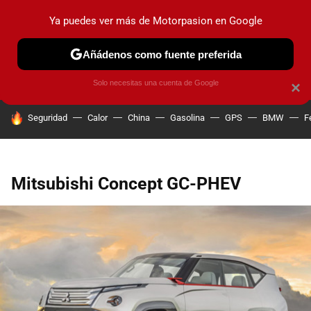
Ya puedes ver más de Motorpasion en Google
PRUEBAS
COCHES ELÉCTRICOS
OBSERVATORIO
F1
Añádenos como fuente preferida
Solo necesitas una cuenta de Google
×
HOY SE HABLA DE
Seguridad
Calor
China
Gasolina
GPS
BMW
F
Mitsubishi Concept GC-PHEV