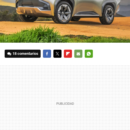
18 comentarios
FACEBOOK
TWITTER
FLIPBOARD
E-
WHATSAPP
MAIL