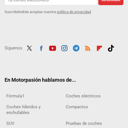
Suscribiéndote aceptas nuestra
política de privacidad
Síguenos
Twit
Fac
Yout
Inst
Tele
RSS
Flip
Tikt
ter
ebo
ube
agra
gra
boar
ok
ok
m
m
d
En Motorpasión hablamos de...
Fórmula1
Coches eléctricos
Coches híbridos y
Compactos
enchufables
SUV
Pruebas de coches