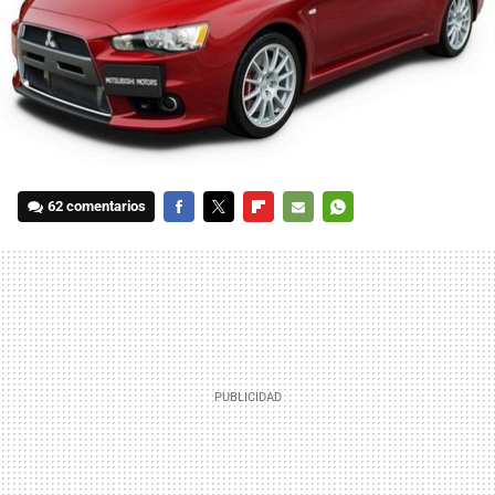
62 comentarios
FACEBOOK
TWITTER
FLIPBOARD
E-
WHATSAPP
MAIL