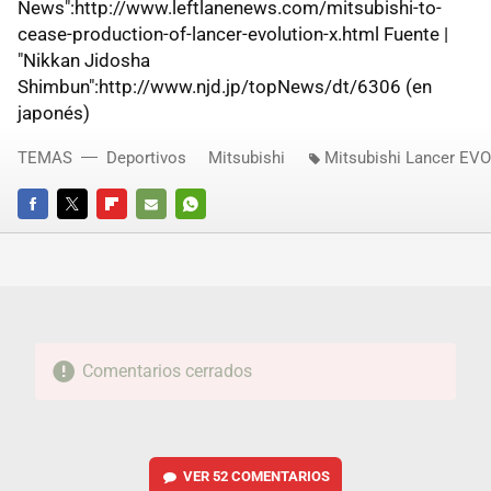
News":http://www.leftlanenews.com/mitsubishi-to-
cease-production-of-lancer-evolution-x.html Fuente |
"Nikkan Jidosha
Shimbun":http://www.njd.jp/topNews/dt/6306 (en
japonés)
TEMAS
Deportivos
Mitsubishi
Mitsubishi Lancer EVO
FACEBOOK
TWITTER
FLIPBOARD
E-
WHATSAPP
MAIL
Comentarios cerrados
VER
52 COMENTARIOS