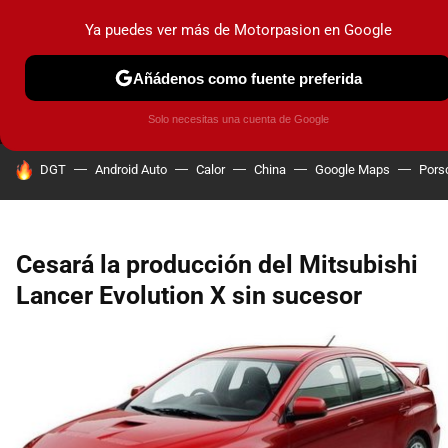
Ya puedes ver más de Motorpasion en Google
MENÚ
NUEVO
Añádenos como fuente preferida
PRUEBAS
COCHES ELÉCTRICOS
OBSERVATORIO
F1
Solo necesitas una cuenta de Google
HOY SE HABLA DE
DGT
Android Auto
Calor
China
Google Maps
Pors
Cesará la producción del Mitsubishi
Lancer Evolution X sin sucesor