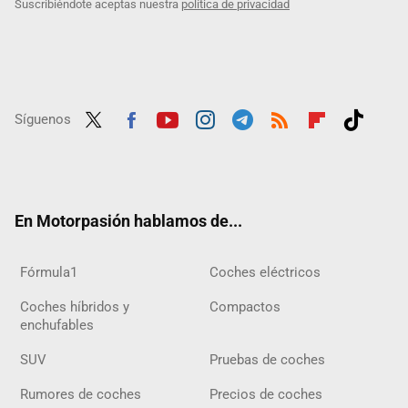
Suscribiéndote aceptas nuestra
política de privacidad
Síguenos
Twit
Fac
Yout
Inst
Tele
RSS
Flip
Tikt
ter
ebo
ube
agra
gra
boar
ok
ok
m
m
d
En Motorpasión hablamos de...
Fórmula1
Coches eléctricos
Coches híbridos y
Compactos
enchufables
SUV
Pruebas de coches
Rumores de coches
Precios de coches