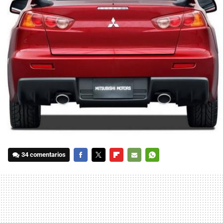
34 comentarios
FACEBOOK
TWITTER
FLIPBOARD
E-
WHATSAPP
MAIL