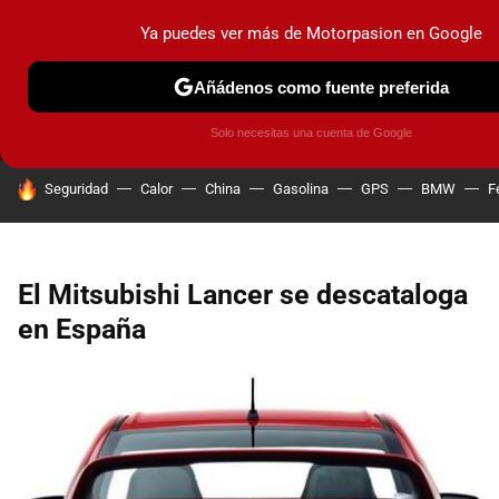
Ya puedes ver más de Motorpasion en Google
MENÚ
NUEVO
Añádenos como fuente preferida
PRUEBAS
COCHES ELÉCTRICOS
OBSERVATORIO
F1
Solo necesitas una cuenta de Google
HOY SE HABLA DE
Seguridad
Calor
China
Gasolina
GPS
BMW
F
El Mitsubishi Lancer se descataloga
en España