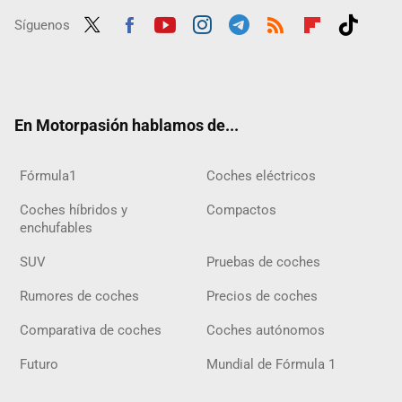
Síguenos
Twit
Fac
Yout
Inst
Tele
RSS
Flip
Tikt
ter
ebo
ube
agra
gra
boar
ok
ok
m
m
d
En Motorpasión hablamos de...
Fórmula1
Coches eléctricos
Coches híbridos y
Compactos
enchufables
SUV
Pruebas de coches
Rumores de coches
Precios de coches
Comparativa de coches
Coches autónomos
Futuro
Mundial de Fórmula 1