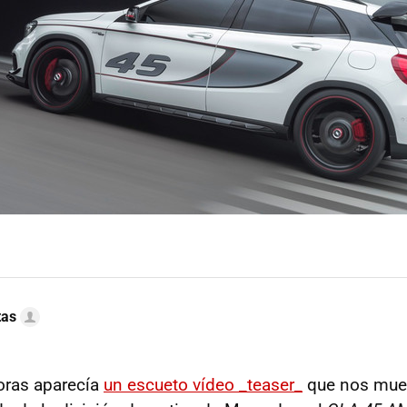
tas
oras aparecía
un escueto vídeo _teaser_
que nos mues