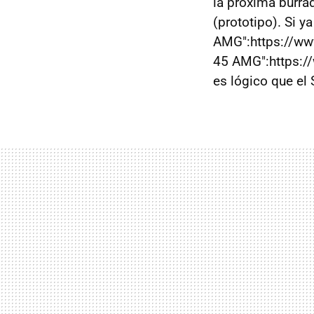
la próxima burra
(prototipo). Si ya
AMG":https://ww
45 AMG":https:/
es lógico que el