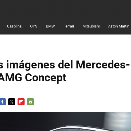
Gasolina
GPS
BMW
Ferrari
Mitsubishi
Aston Martin
s imágenes del Mercedes
 AMG Concept
FACEBOOK
TWITTER
FLIPBOARD
E-
MAIL