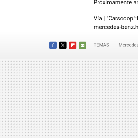
Próximamente am
Vía | "Carscoop"
mercedes-benz.
TEMAS
Mercede
FACEBOOK
TWITTER
FLIPBOARD
E-
MAIL