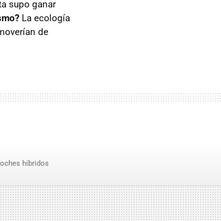
ota supo ganar
ismo?
La ecología
 moverían de
oches híbridos