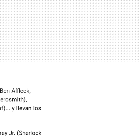
Ben Affleck,
Aerosmith),
... y llevan los
ey Jr. (Sherlock