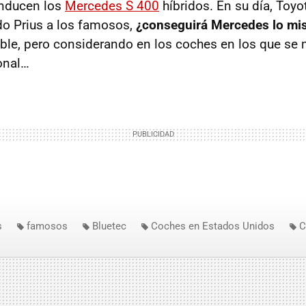
nducen los
Mercedes S 400
híbridos. En su día, Toy
o Prius a los famosos,
¿conseguirá Mercedes lo m
ible, pero considerando en los coches en los que se
onal…
s
famosos
Bluetec
Coches en Estados Unidos
C