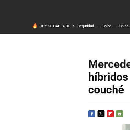
HOY SE HABLA DE
Seguridad
Calor
China
Mercedes
híbridos
couché
FACEBOOK
TWITTER
FLIPBOARD
E-
MAIL