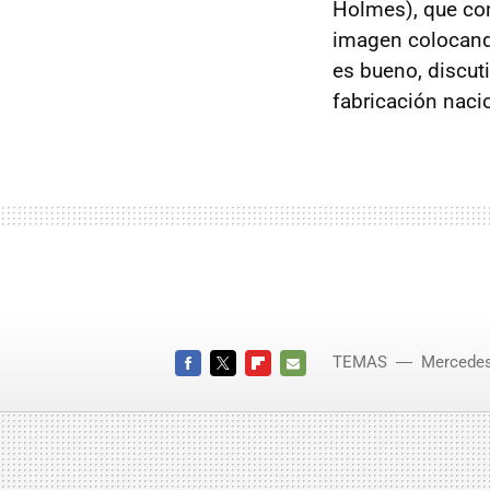
Holmes), que co
imagen colocand
es bueno, discut
fabricación naci
TEMAS
Mercede
FACEBOOK
TWITTER
FLIPBOARD
E-
MAIL