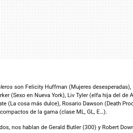
eleros
son Felicity Huffman (Mujeres desesperadas), 
ker (Sexo en Nueva York), Liv Tyler (elfa hija del de 
ate (La cosa más dulce), Rosario Dawson (Death Proof)
ompactos de la gama (clase ML, GL, E…).
idos, nos hablan de Gerald Butler (300) y Robert Down