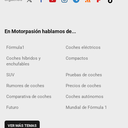
Twit
Fac
Yout
Inst
Tele
RSS
Flip
Tikt
ter
ebo
ube
agra
gra
boar
ok
ok
m
m
d
En Motorpasión hablamos de...
Fórmula1
Coches eléctricos
Coches híbridos y
Compactos
enchufables
SUV
Pruebas de coches
Rumores de coches
Precios de coches
Comparativa de coches
Coches autónomos
Futuro
Mundial de Fórmula 1
VER MÁS TEMAS