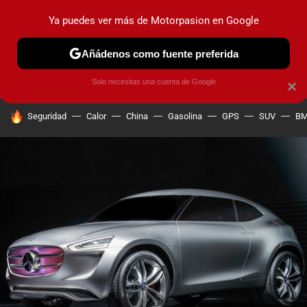
Ya puedes ver más de Motorpasion en Google
PRUEBAS
COCHES ELÉCTRICOS
OBSERVATORIO
F1
Añádenos como fuente preferida
Solo necesitas una cuenta de Google
×
HOY SE HABLA DE
Seguridad
Calor
China
Gasolina
GPS
SUV
B