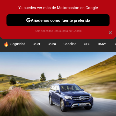
Ya puedes ver más de Motorpasion en Google
PRUEBAS
COCHES ELÉCTRICOS
OBSERVATORIO
F1
Añádenos como fuente preferida
Solo necesitas una cuenta de Google
×
HOY SE HABLA DE
Seguridad
Calor
China
Gasolina
GPS
BMW
F