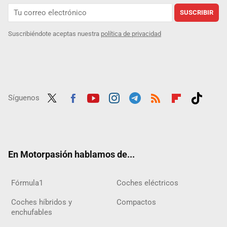
SUSCRIBIR
Suscribiéndote aceptas nuestra
política de privacidad
Síguenos
Twit
Fac
Yout
Inst
Tele
RSS
Flip
Tikt
ter
ebo
ube
agra
gra
boar
ok
ok
m
m
d
En Motorpasión hablamos de...
Fórmula1
Coches eléctricos
Coches híbridos y
Compactos
enchufables