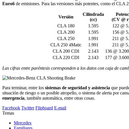
Euro6
de emisiones. Para las versiones más potentes, como el CLA 250,
Cilindrada
Potenc
Versión
(cc)
(CV @ 
CLA 180
1.595
122 @ 5
CLA 200
1.595
156 @ 5
CLA 250
1.991
211 @ 5
CLA 250 4Matic
1.991
211 @ 5
CLA 200 CDI
2.143
136 @ 3.200
CLA 220 CDI
2.143
177 @ 3.600
Las cifras entre paréntesis corresponden a los datos con caja de cam
Para terminar, entre los
sistemas de seguridad y asistencia
que puede
situación de riesgo o un posible atropello, o sistema de alerta por can
emergencia
, también automática, entre otras cosas.
Facebook
Twitter
Flipboard
E-mail
Temas
Mercedes
Familiares