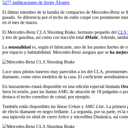
5277 publicaciones de Javier Álvarez
El último miembro de la familia de compactos de Mercedes-Benz se l
pasado. Se diferencia por el techo de estilo coupé con prominente mo
en el mes de marzo.
El Mercedes-Benz CLA Shooting Brake, hermano pequeño del
CLS 
y tres de gasolina, así como con tracción total
4Matic
. Además, tambié
La
sensualidad
es, según el fabricante, uno de los puntos fuertes de
por espacio y habitabilidad. Mercedes-Benz asegura que se
ha mejora
Luce unos pilotos traseros muy parecidos a los del CLA, prominente
diamante, como otros modelos de la casa. El coeficiente aerodinámic
En lanzamiento estará disponible en una edición especial limitada
Ora
faros bi-xenón, para las llantas AMG de aleación de 18 pulgadas o por
destaca el techo corredizo de cristal, por ejemplo.
También están disponibles las líneas
Urban
y
AMG Line
. La primera 
de efecto diamante en negro brillante. La segunda, por su parte, es la
una tapicería en símil de cuero Artico y microfibra Dinámica, así co