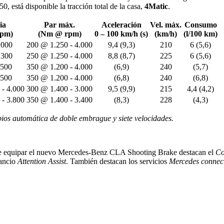
 está disponible la tracción total de la casa,
4Matic
.
ia
Par máx.
Aceleración
Vel. máx.
Consumo
rpm)
(Nm @ rpm)
0 – 100 km/h (s)
(km/h)
(l/100 km)
.000
200 @ 1.250 - 4.000
9,4 (9,3)
210
6 (5,6)
.300
250 @ 1.250 - 4.000
8,8 (8,7)
225
6 (5,6)
.500
350 @ 1.200 - 4.000
(6,9)
240
(5,7)
.500
350 @ 1.200 - 4.000
(6,8)
240
(6,8)
 - 4.000
300 @ 1.400 - 3.000
9,5 (9,9)
215
4,4 (4,2)
 - 3.800
350 @ 1.400 - 3.400
(8,3)
228
(4,3)
bios automática de doble embrague y siete velocidades.
 equipar el nuevo Mercedes-Benz CLA Shooting Brake destacan el
Co
sancio
Attention Assist
. También destacan los servicios
Mercedes connec