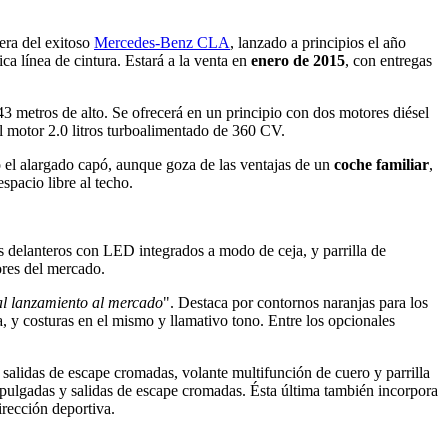
era del exitoso
Mercedes-Benz CLA
, lanzado a principios el año
ica línea de cintura. Estará a la venta en
enero de 2015
, con entregas
3 metros de alto. Se ofrecerá en un principio con dos motores diésel
el motor 2.0 litros turboalimentado de 360 CV.
o el alargado capó, aunque goza de las ventajas de un
coche familiar
,
spacio libre al techo.
s delanteros con LED integrados a modo de ceja, y parrilla de
jores del mercado.
al lanzamiento al mercado
". Destaca por contornos naranjas para los
, y costuras en el mismo y llamativo tono. Entre los opcionales
salidas de escape cromadas, volante multifunción de cuero y parrilla
pulgadas y salidas de escape cromadas. Ésta última también incorpora
irección deportiva.