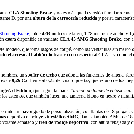
lama
CLA Shooting Brake
y no es más que la versión familiar o ranch
ntante D, por una
altura de la carrocería reducida
y por su característ
Shooting Brake
, mide
4,63 metros
de largo, 1,78 metros de ancho y 1,4
n estará disponible en variante
CLA 45 AMG Shooting Brake
, con 
 este modelo, que toma rasgos de coupé, como las ventanillas sin marco 
do el acceso al habitáculo trasero
con respecto al CLA, así como el e
s hombros, un
spoiler de techo
que adopta las funciones de antena, faro
o es de
0,26 Cx
, frente al 0,22 del cuatro puertas, que es uno de los me
ngeArt Edition
, que según la marca "
brinda un toque de entusiasmo 
 los asientos, que también lucen una tapicería bitono en negro y naranja
permite un mayor grado de personalización, con llantas de 18 pulgadas, 
 más deportiva e incluye
kit estético AMG
, llantas también AMG de 18 
mo volante achatado y
tren de rodaje deportivo
, con altura rebajada y d