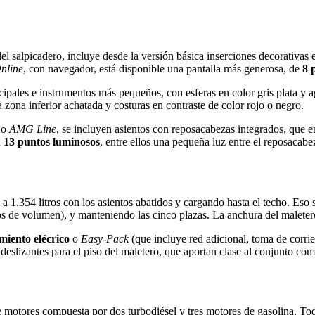
 del salpicadero, incluye desde la versión básica inserciones decorativa
nline
, con navegador, está disponible una pantalla más generosa, de
8 
cipales e instrumentos más pequeños, con esferas en color gris plata y
a zona inferior achatada y costuras en contraste de color rojo o negro.
o
AMG Line
, se incluyen asientos con reposacabezas integrados, que en
n
13 puntos luminosos
, entre ellos una pequeña luz entre el reposacabe
 a 1.354 litros con los asientos abatidos y cargando hasta el techo. Eso 
os de volumen), y manteniendo las cinco plazas. La anchura del maleter
miento elécrico
o
Easy-Pack
(que incluye red adicional, toma de corrie
ideslizantes para el piso del maletero, que aportan clase al conjunto c
 motores compuesta por dos turbodiésel y tres motores de gasolina. To