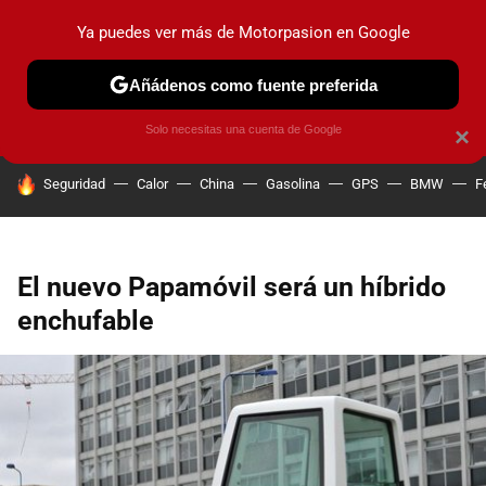
Ya puedes ver más de Motorpasion en Google
PRUEBAS
COCHES ELÉCTRICOS
OBSERVATORIO
F1
Añádenos como fuente preferida
Solo necesitas una cuenta de Google
×
HOY SE HABLA DE
Seguridad
Calor
China
Gasolina
GPS
BMW
F
El nuevo Papamóvil será un híbrido
enchufable