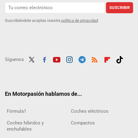
SUSCRIBIR
Suscribiéndote aceptas nuestra
política de privacidad
Síguenos
Twit
Fac
Yout
Inst
Tele
RSS
Flip
Tikt
ter
ebo
ube
agra
gra
boar
ok
ok
m
m
d
En Motorpasión hablamos de...
Fórmula1
Coches eléctricos
Coches híbridos y
Compactos
enchufables