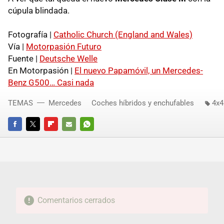
cúpula blindada.
Fotografía |
Catholic Church (England and Wales)
Vía |
Motorpasión Futuro
Fuente |
Deutsche Welle
En Motorpasión |
El nuevo Papamóvil, un Mercedes-
Benz G500… Casi nada
TEMAS
Mercedes
Coches híbridos y enchufables
4x4
FACEBOOK
TWITTER
FLIPBOARD
E-
WHATSAPP
MAIL
Comentarios cerrados