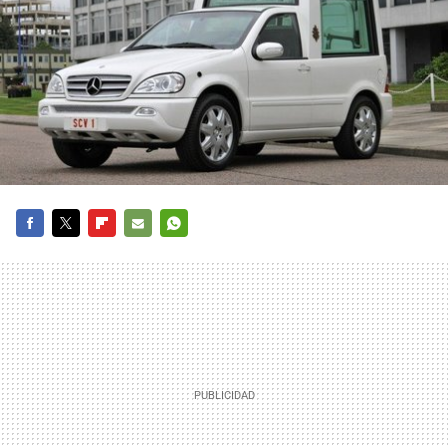
FACEBOOK
TWITTER
FLIPBOARD
E-
WHATSAPP
MAIL