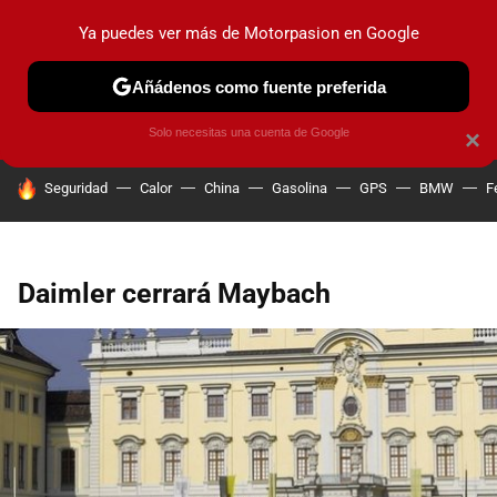
Ya puedes ver más de Motorpasion en Google
PRUEBAS
COCHES ELÉCTRICOS
OBSERVATORIO
F1
Añádenos como fuente preferida
Solo necesitas una cuenta de Google
×
HOY SE HABLA DE
Seguridad
Calor
China
Gasolina
GPS
BMW
F
Daimler cerrará Maybach