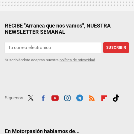
RECIBE "Arranca que nos vamos", NUESTRA
NEWSLETTER SEMANAL
SUSCRIBIR
Suscribiéndote aceptas nuestra
política de privacidad
Síguenos
Twit
Fac
Yout
Inst
Tele
RSS
Flip
Tikt
ter
ebo
ube
agra
gra
boar
ok
ok
m
m
d
En Motorpasión hablamos de...