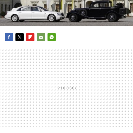
FACEBOOK
TWITTER
FLIPBOARD
E-
WHATSAPP
MAIL