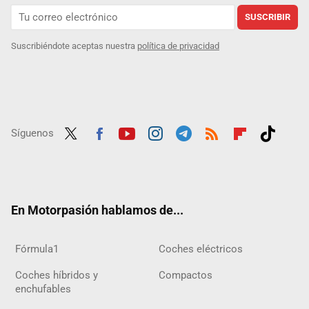
SUSCRIBIR
Suscribiéndote aceptas nuestra
política de privacidad
Síguenos
Twit
Fac
Yout
Inst
Tele
RSS
Flip
Tikt
ter
ebo
ube
agra
gra
boar
ok
ok
m
m
d
En Motorpasión hablamos de...
Fórmula1
Coches eléctricos
Coches híbridos y
Compactos
enchufables