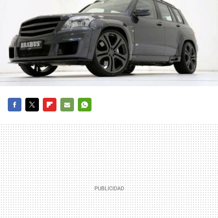
FACEBOOK
TWITTER
FLIPBOARD
E-
WHATSAPP
MAIL