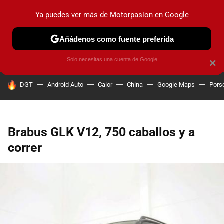
Ya puedes ver más de Motorpasion en Google
PRUEBAS
COCHES ELÉCTRICOS
OBSERVATORIO
F1
Añádenos como fuente preferida
Solo necesitas una cuenta de Google
×
HOY SE HABLA DE
DGT
Android Auto
Calor
China
Google Maps
Pors
Brabus GLK V12, 750 caballos y a
correr