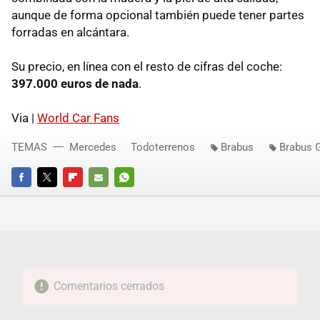
aunque de forma opcional también puede tener partes
forradas en alcántara.
Su precio, en línea con el resto de cifras del coche:
397.000 euros de nada
.
Via |
World Car Fans
TEMAS
Mercedes
Todoterrenos
Brabus
Brabus 
FACEBOOK
TWITTER
FLIPBOARD
E-
WHATSAPP
MAIL
Comentarios cerrados