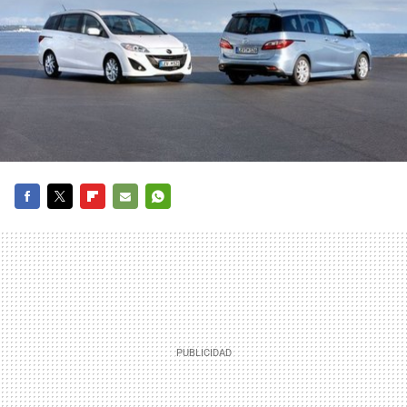
FACEBOOK
TWITTER
FLIPBOARD
E-
WHATSAPP
MAIL