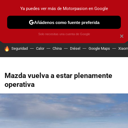
Ya puedes ver más de Motorpasion en Google
PRUEBAS
COCHES ELÉCTRICOS
OBSERVATORIO
F1
Añádenos como fuente preferida
Solo necesitas una cuenta de Google
×
HOY SE HABLA DE
Seguridad
Calor
China
Diésel
Google Maps
Xiaom
Mazda vuelva a estar plenamente
operativa