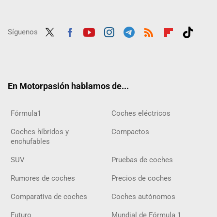
Síguenos
Twit
Fac
Yout
Inst
Tele
RSS
Flip
Tikt
ter
ebo
ube
agra
gra
boar
ok
ok
m
m
d
En Motorpasión hablamos de...
Fórmula1
Coches eléctricos
Coches híbridos y
Compactos
enchufables
SUV
Pruebas de coches
Rumores de coches
Precios de coches
Comparativa de coches
Coches autónomos
Futuro
Mundial de Fórmula 1