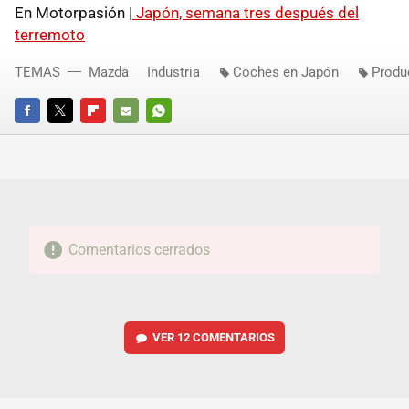
En Motorpasión |
Japón, semana tres después del
terremoto
TEMAS
Mazda
Industria
Coches en Japón
Produ
FACEBOOK
TWITTER
FLIPBOARD
E-
WHATSAPP
MAIL
Comentarios cerrados
VER
12 COMENTARIOS