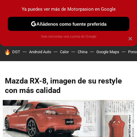
Ya puedes ver más de Motorpasion en Google
PRUEBAS
COCHES ELÉCTRICOS
OBSERVATORIO
F1
Añádenos como fuente preferida
Solo necesitas una cuenta de Google
×
HOY SE HABLA DE
DGT
Android Auto
Calor
China
Google Maps
Pors
Mazda RX-8, imagen de su restyle
con más calidad