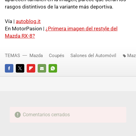
rasgos distintivos de la variante más deportiva.
Vía |
autoblog.it
En MotorPasion |
¿Primera imagen del restyle del
Mazda RX-8?
TEMAS
Mazda
Coupés
Salones del Automóvil
Maz
FACEBOOK
TWITTER
FLIPBOARD
E-
WHATSAPP
MAIL
Comentarios cerrados