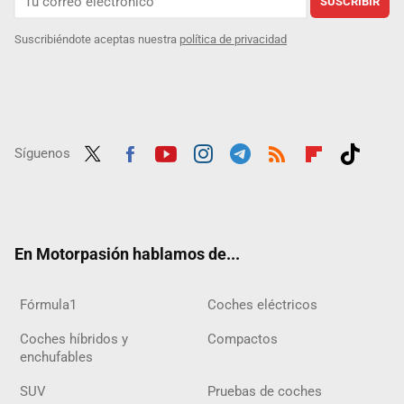
SUSCRIBIR
Suscribiéndote aceptas nuestra
política de privacidad
Síguenos
Twit
Fac
Yout
Inst
Tele
RSS
Flip
Tikt
ter
ebo
ube
agra
gra
boar
ok
ok
m
m
d
En Motorpasión hablamos de...
Fórmula1
Coches eléctricos
Coches híbridos y
Compactos
enchufables
SUV
Pruebas de coches