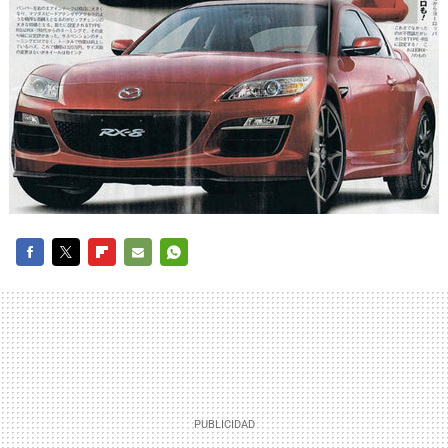
FACEBOOK
TWITTER
FLIPBOARD
E-
WHATSAPP
MAIL